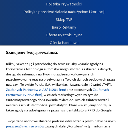
Polityka Prywatności
Polityka przeciwdziałania nadużyciom i korupcji
Sklep TVP
Biuro Reklamy
Oferta Dystrybucyjna
Oferta Handlowa
Dostępność
Szanujemy Twoją prywatność
Moje zgody
Kliknij "Akceptuję i przechodzę do serwisu", aby wyrazić zgody na
Procedura zgłoszeń wewnętrznych
korzystanie z technologii automatycznego śledzenia i zbierania danych,
dostęp do informacji na Twoim urządzeniu końcowym i ich
przechowywanie oraz na przetwarzanie Twoich danych osobowych przez
nas, czyli Telewizję Polską S.A. w likwidacji (zwaną dalej również „TVP”),
Zaufanych Partnerów z IAB* (1201 firm)
oraz pozostałych
Zaufanych
Partnerów TVP (93 firm)
, w celach marketingowych (w tym do
zautomatyzowanego dopasowania reklam do Twoich zainteresowań i
mierzenia ich skuteczności) i pozostałych, które wskazujemy poniżej, a
także zgody na udostępnianie przez nas identyfikatora PPID do Google.
Twoje dane osobowe zbierane podczas odwiedzania przez Ciebie naszych
poszczególnych serwisów
zwanych dalej „Portalem”, w tym informacje