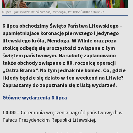
6 lipca – jak spędzić Dzień Koronacji Mendoga?, fot. BNS/ Šarūnas Mažeika
6 lipca obchodzimy Święto Państwa Litewskiego –
upamiętniające koronację pierwszego i jedynego
litewskiego króla, Mendoga. W Wilnie oraz poza
stolicą odbędą się uroczystości związane z tym
świętem państwowym. Na sobotę zaplanowano
także obchody związane z 80. rocznicą operacji
„Ostra Brama”. Na tym jednak nie koniec. Co, gdzie
i kiedy będzie się działo w ten weekend na Litwie?
Zapraszamy do zapoznania się z listą wydarzeń.
Główne wydarzenia 6 lipca
10:00
– Ceremonia wręczenia nagród państwowych w
Pałacu Prezydenckim Republiki Litewskiej.