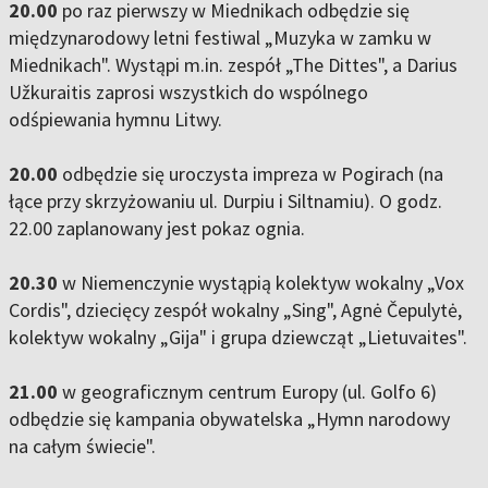
20.00
po raz pierwszy w Miednikach odbędzie się
międzynarodowy letni festiwal „Muzyka w zamku w
Miednikach". Wystąpi m.in. zespół „The Dittes", a Darius
Užkuraitis zaprosi wszystkich do wspólnego
odśpiewania hymnu Litwy.
20.00
odbędzie się uroczysta impreza w Pogirach (na
łące przy skrzyżowaniu ul. Durpiu i Siltnamiu). O godz.
22.00 zaplanowany jest pokaz ognia.
20.30
w Niemenczynie wystąpią kolektyw wokalny „Vox
Cordis", dziecięcy zespół wokalny „Sing", Agnė Čepulytė,
kolektyw wokalny „Gija" i grupa dziewcząt „Lietuvaites".
21.00
w geograficznym centrum Europy (ul. Golfo 6)
odbędzie się kampania obywatelska „Hymn narodowy
na całym świecie".