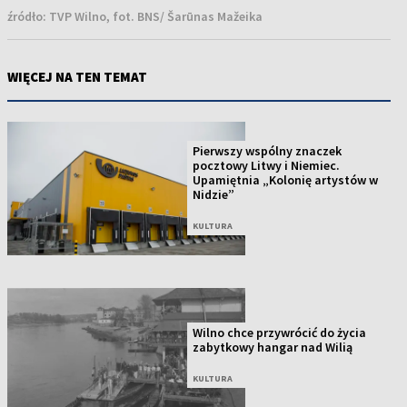
źródło:
TVP Wilno, fot. BNS/ Šarūnas Mažeika
WIĘCEJ NA TEN TEMAT
Pierwszy wspólny znaczek
pocztowy Litwy i Niemiec.
Upamiętnia „Kolonię artystów w
Nidzie”
KULTURA
Wilno chce przywrócić do życia
zabytkowy hangar nad Wilią
KULTURA