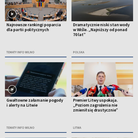
Najnowsze rankingi poparcia
Dramatycznie niski stan wody
dla partii politycznych
w Wiśle. „Najniższy od ponad
70 lat”
TEMATY INFO WILNO
POLSKA
Gwałtowne załamanie pogody
Premier Litwy uspokaja.
i alerty na Litwie
„Poziom zagrożenia nie
zmienił się drastycznie”
TEMATY INFO WILNO
LITWA