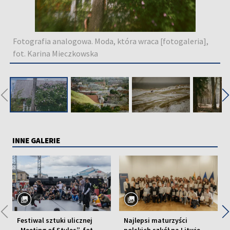
Fotografia analogowa. Moda, która wraca [fotogaleria],
fot. Karina Mieczkowska
◀
INNE GALERIE
◀
Festiwal sztuki ulicznej
Najlepsi maturzyści
„Meeting of Styles”, fot.
polskich szkół na Litwie