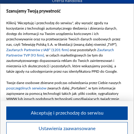
Oferta Handlowa
Dostępność
Szanujemy Twoją prywatność
Moje zgody
Kliknij "Akceptuję i przechodzę do serwisu", aby wyrazić zgody na
Procedura zgłoszeń wewnętrznych
korzystanie z technologii automatycznego śledzenia i zbierania danych,
dostęp do informacji na Twoim urządzeniu końcowym i ich
przechowywanie oraz na przetwarzanie Twoich danych osobowych przez
nas, czyli Telewizję Polską S.A. w likwidacji (zwaną dalej również „TVP”),
Zaufanych Partnerów z IAB* (1201 firm)
oraz pozostałych
Zaufanych
Partnerów TVP (93 firm)
, w celach marketingowych (w tym do
zautomatyzowanego dopasowania reklam do Twoich zainteresowań i
mierzenia ich skuteczności) i pozostałych, które wskazujemy poniżej, a
także zgody na udostępnianie przez nas identyfikatora PPID do Google.
Twoje dane osobowe zbierane podczas odwiedzania przez Ciebie naszych
poszczególnych serwisów
zwanych dalej „Portalem”, w tym informacje
zapisywane za pomocą technologii takich jak: pliki cookie, sygnalizatory
WWW lub innych podobnych technologii umożliwiających świadczenie
dopasowanych i bezpiecznych usług, personalizację treści oraz reklam,
udostępnianie funkcji mediów społecznościowych oraz analizowanie ruchu
Akceptuję i przechodzę do serwisu
w Internecie.
Twoje dane osobowe zbierane podczas odwiedzania przez Ciebie
Ustawienia zaawansowane
poszczególnych serwisów
na Portalu, takie jak adresy IP, identyfikatory