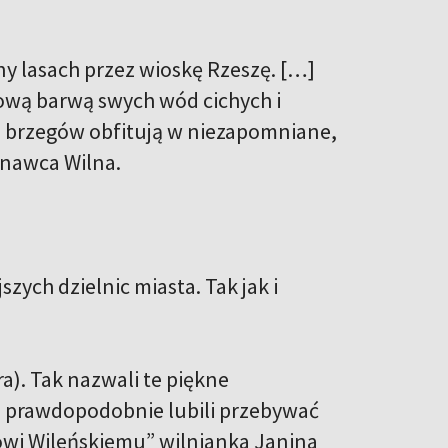
y lasach przez wioskę Rzeszę. […]
tową barwą swych wód cichych i
go brzegów obfitują w niezapomniane,
 znawca Wilna.
szych dzielnic miasta. Tak jak i
a). Tak nazwali te piękne
ie prawdopodobnie lubili przebywać
owi Wileńskiemu” wilnianka Janina