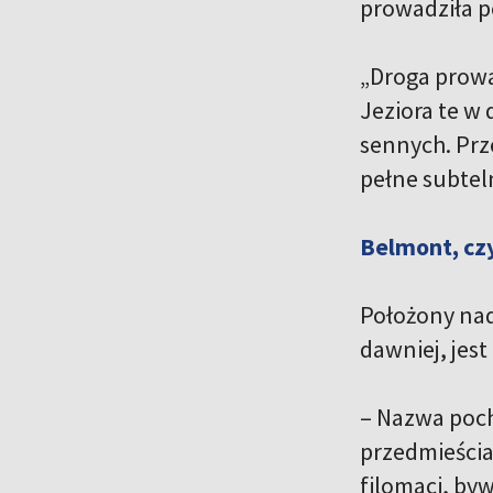
prowadziła p
„Droga prowa
Jeziora te w
sennych. Prz
pełne subteln
Belmont, czy
Położony nad 
dawniej, jes
– Nazwa pocho
przedmieścia
filomaci, by