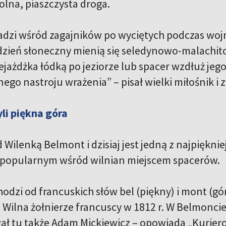
olna, piaszczysta droga.
dzi wśród zagajników po wyciętych podczas wojn
 dzień słoneczny mienią się seledynowo-malachi
ejażdżka łódką po jeziorze lub spacer wzdłuż je
ego nastroju wrażenia” – pisał wielki miłośnik i
li piękna góra
Wilenką Belmont i dzisiaj jest jedną z najpiękniej
t popularnym wśród wilnian miejscem spacerów.
dzi od francuskich słów bel (piękny) i mont (gór
 Wilna żołnierze francuscy w 1812 r. W Belmonc
wał tu także Adam Mickiewicz – opowiada „Kurier