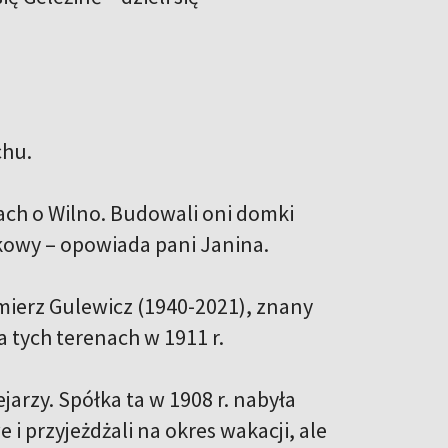
chu.
lkach o Wilno. Budowali oni domki
skowy – opowiada pani Janina.
imierz Gulewicz (1940-2021), znany
 tych terenach w 1911 r.
arzy. Spółka ta w 1908 r. nabyła
i przyjeżdżali na okres wakacji, ale