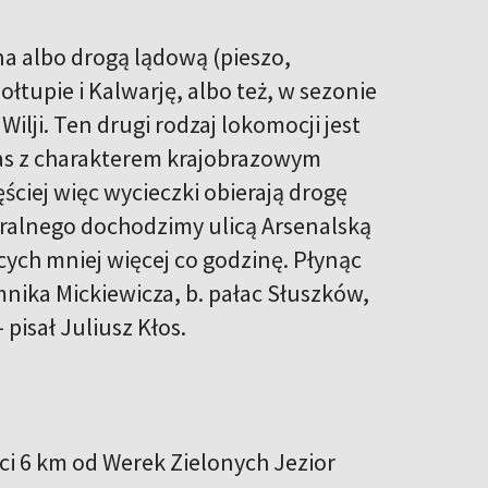
a albo drogą lądową (pieszo,
łtupie i Kalwarję, albo też, w sezonie
lji. Ten drugi rodzaj lokomocji jest
nas z charakterem krajobrazowym
ściej więc wycieczki obierają drogę
dralnego dochodzimy ulicą Arsenalską
cych mniej więcej co godzinę. Płynąc
ika Mickiewicza, b. pałac Słuszków,
 pisał Juliusz Kłos.
i 6 km od Werek Zielonych Jezior