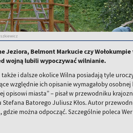
uszkiewicz
one Jeziora, Belmont Markucie czy Wołokumpie 
d wojną lubili wypoczywać wilnianie.
a także i dalsze okolice Wilna posiadają tyle uro
ące względnie ich opisanie wymagałoby osobnej k
ej opisowi miasta” – pisał w przewodniku krajoz
 Stefana Batorego Juliusz Kłos. Autor przewodn
, gdzie można odpocząć. Szczególnie poleca Werki