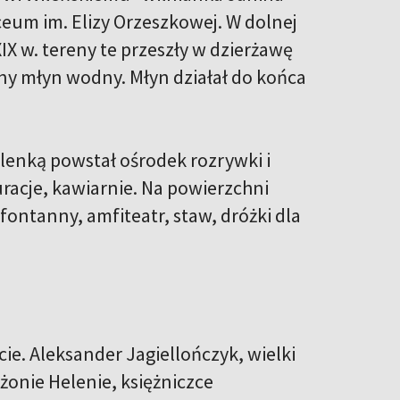
ceum im. Elizy Orzeszkowej. W dolnej
IX w. tereny te przeszły w dzierżawę
ny młyn wodny. Młyn działał do końca
enką powstał ośrodek rozrywki i
uracje, kawiarnie. Na powierzchni
ntanny, amfiteatr, staw, dróżki dla
e. Aleksander Jagiellończyk, wielki
 żonie Helenie, księżniczce