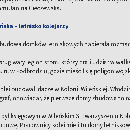
mi Janina Gieczewska.
ńska – letnisko kolejarzy
 budowa domków letniskowych nabierała rozma
ysługiwały legionistom, którzy brali udział w wa
.in. w Podbrodziu, gdzie mieścił się poligon woj
olei budowali dacze w Kolonii Wileńskiej. Włodz
ograf, opowiadał, że pierwsze domy zbudowano na
 był księgowym w Wileńskim Stowarzyszeniu Kolej
dowę. Pracownicy kolei mieli tu domy letniskowe 