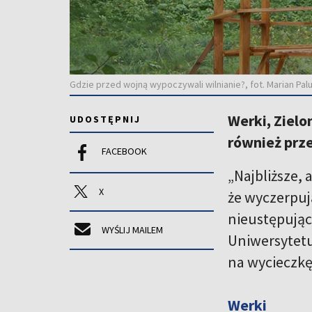
Gdzie przed wojną wypoczywali wilnianie?, fot. Marian Pal
Werki, Ziel
UDOSTĘPNIJ
również prze
FACEBOOK
„Najbliższe, 
X
że wyczerpuj
nieustępując
WYŚLIJ MAILEM
Uniwersytetu
na wycieczkę
Werki