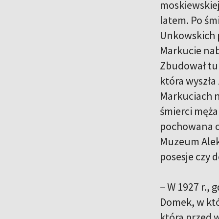
moskiewskiej
latem. Po ś
Unkowskich p
Markucie nab
Zbudował tu 
która wyszła 
Markuciach n
śmierci męża
pochowana ob
Muzeum Aleks
posesje czy 
– W 1927 r., 
Domek, w któr
która przed w