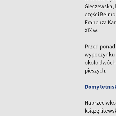
Gieczewska, 
części Belmo
Francuza Kar
XIX w.
Przed ponad 
wypoczynku B
około dwóch 
pieszych.
Domy letnis
Naprzeciwko 
książę litews