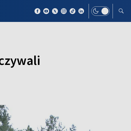
 TEMAT
WIĘCEJ
czywali