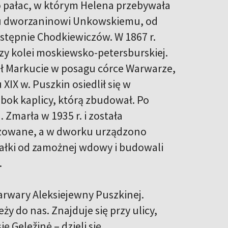
 pałac, w którym Helena przebywała
mu dworzaninowi Unkowskiemu, od
stępnie Chodkiewiczów. W 1867 r.
czy kolei moskiewsko-petersburskiej.
ał Markucie w posagu córce Warwarze,
XIX w. Puszkin osiedlił się w
obok kaplicy, którą zbudował. Po
Zmarła w 1935 r. i została
izowane, a w dworku urządzono
ałki od zamożnej wdowy i budowali
.
 Warwary Aleksiejewny Puszkinej.
ży do nas. Znajduje się przy ulicy,
ę Geležinė – dzieli się