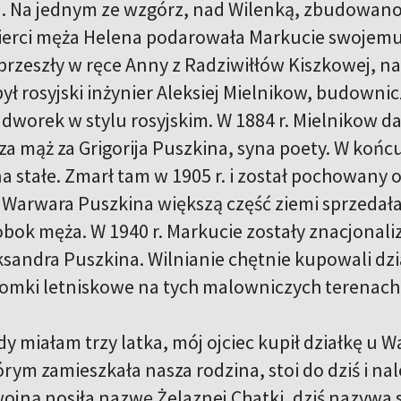
. Na jednym ze wzgórz, nad Wilenką, zbudowano
mierci męża Helena podarowała Markucie swoje
rzeszły w ręce Anny z Radziwiłłów Kiszkowej, na
ył rosyjski inżynier Aleksiej Mielnikow, budowni
dworek w stylu rosyjskim. W 1884 r. Mielnikow d
za mąż za Grigorija Puszkina, syna poety. W końcu 
a stałe. Zmarł tam w 1905 r. i został pochowany 
 Warwara Puszkina większą część ziemi sprzedała. 
ok męża. W 1940 r. Markucie zostały znacjonal
andra Puszkina. Wilnianie chętnie kupowali dzi
domki letniskowe na tych malowniczych terenach
gdy miałam trzy latka, mój ojciec kupił działkę u
ym zamieszkała nasza rodzina, stoi do dziś i nale
ojną nosiła nazwę Żelaznej Chatki, dziś nazywa si