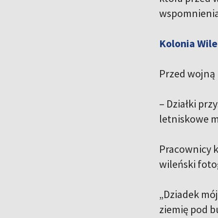
wspomnienia
Kolonia Wile
Przed wojną
– Działki prz
letniskowe m
Pracownicy k
wileński fot
„Dziadek mój
ziemię pod bu