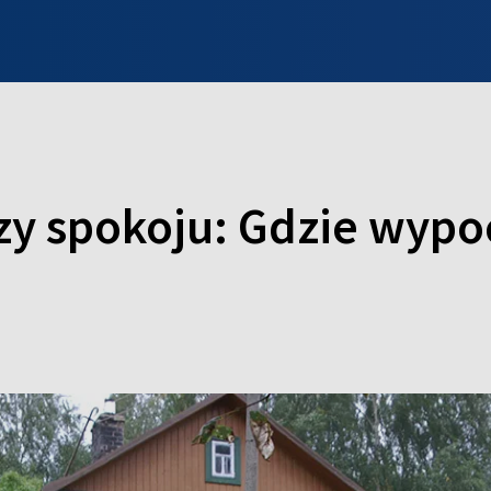
INFO WILNO
WILNO NA DZIEŃ DOBRY
PROGRAMY
ZGŁOŚ
y spokoju: Gdzie wypo