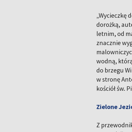
„Wycieczkę d
dorożką, aut
letnim, od ma
znacznie wyg
malowniczych
wodną, którą
do brzegu Wil
w stronę Ant
kościół św. P
Zielone Jezi
Z przewodnik