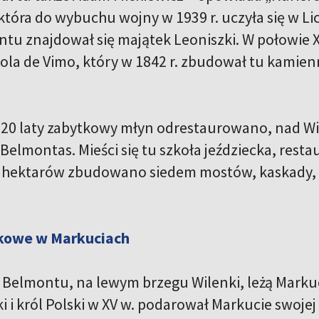
która do wybuchu wojny w 1939 r. uczyła się w Li
ntu znajdował się majątek Leoniszki. W połowie X
ola de Vimo, który w 1842 r. zbudował tu kamien
20 laty zabytkowy młyn odrestaurowano, nad Wil
elmontas. Mieści się tu szkoła jeździecka, resta
hektarów zbudowano siedem mostów, kaskady, fo
kowe w Markuciach
Belmontu, na lewym brzegu Wilenki, leżą Markuci
ki i król Polski w XV w. podarował Markucie swojej