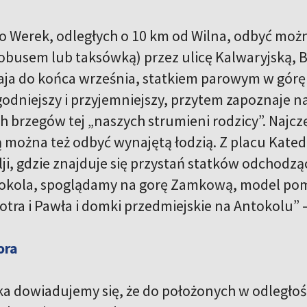
o Werek, odległych o 10 km od Wilna, odbyć możn
obusem lub taksówką) przez ulicę Kalwaryjską, Bo
ja do końca września, statkiem parowym w górę Wi
odniejszy i przyjemniejszy, przytem zapoznaje 
 brzegów tej „naszych strumieni rodzicy”. Najczę
 można też odbyć wynajętą łodzią. Z placu Kate
ji, gdzie znajduje się przystań statków odchodzą
okola, spoglądamy na gorę Zamkową, model pomn
iotra i Pawła i domki przedmiejskie na Antokolu” –
ora
a dowiadujemy się, że do położonych w odległośc