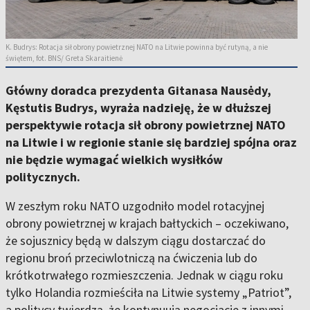
K. Budrys: Rotacja sił obrony powietrznej NATO na Litwie powinna być rutyną, a nie
świętem, fot. BNS/ Greta Skaraitienė
Główny doradca prezydenta Gitanasa Nausėdy,
Kęstutis Budrys, wyraża nadzieję, że w dłuższej
perspektywie rotacja sił obrony powietrznej NATO
na Litwie i w regionie stanie się bardziej spójna oraz
nie będzie wymagać wielkich wysiłków
politycznych.
W zeszłym roku NATO uzgodniło model rotacyjnej
obrony powietrznej w krajach bałtyckich – oczekiwano,
że sojusznicy będą w dalszym ciągu dostarczać do
regionu broń przeciwlotniczą na ćwiczenia lub do
krótkotrwałego rozmieszczenia. Jednak w ciągu roku
tylko Holandia rozmieściła na Litwie systemy „Patriot”,
a politycy twierdzą, że kontynuują negocjacje z innymi