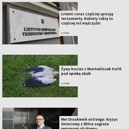
Litwini coraz częściej spisują
testamenty. Kobiety robią to
częściej niż mężczyźni
LITWA
Żywy bocian z Montwiliszek trafił
pod opiekę służb
LITWA
Mer Druskienik ostrzega: kryzys
śmieciowy z Wilna zagraża
regionowi olickiemu