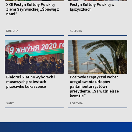
XXII Festyn Kultury Polskiej
Festyn Kultury Polskiej w
Ziemi Szyrwinckiej „Śpiewaj z
Ejszyszkach
nami”
KULTURA
KULTURA
Białoruś 6 lat po wyborach i
Posłowie sceptyczni wobec
masowych protestach
uregulowania urlopów
przeciwko Łukaszence
parlamentarzystów i
prezydenta. „Są ważniejsze
kwestie”
ŚWIAT
POLITYKA