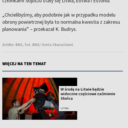
członkami Sojuszu stały się Litwa, Łotwa i Estonia.
„Chcielibyśmy, aby podobnie jak w przypadku modelu
obrony powietrznej była to normalna kwestia z zakresu
planowania” – przekazał K. Budrys.
źródło:
BNS, fot. BNS/ Greta Skaraitienė
WIĘCEJ NA TEN TEMAT
W środę na Litwie będzie
widoczne częściowe zaćmienie
Słońca
LITWA