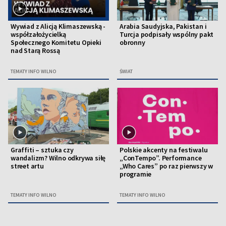
Wywiad z Alicją Klimaszewską -
Arabia Saudyjska, Pakistan i
współzałożycielką
Turcja podpisały wspólny pakt
Społecznego Komitetu Opieki
obronny
nad Starą Rossą
TEMATY INFO WILNO
ŚWIAT
Graffiti – sztuka czy
Polskie akcenty na festiwalu
wandalizm? Wilno odkrywa siłę
„ConTempo”. Performance
street artu
„Who Cares” po raz pierwszy w
programie
TEMATY INFO WILNO
TEMATY INFO WILNO