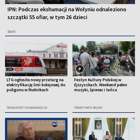
IPN: Podczas ekshumacji na Wołyniu odnaleziono
szczątki 55 ofiar, w tym 26 dzieci
ŚWIAT
LTG ogłosiła nowy przetarg na
Festyn Kultury Polskiej w
elektryfikację linii kolejowej do
Ejszyszkach. Weekend pełen
poligonu w Rudnikach
muzyki, śpiewu i tańca
TRANSPORT I KOMUNIKACJA
TEMATY INFO WILNO