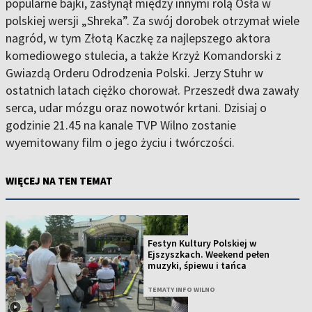
popularne bajki, zasłynął między innymi rolą Osła w
polskiej wersji „Shreka”. Za swój dorobek otrzymał wiele
nagród, w tym Złotą Kaczkę za najlepszego aktora
komediowego stulecia, a także Krzyż Komandorski z
Gwiazdą Orderu Odrodzenia Polski. Jerzy Stuhr w
ostatnich latach ciężko chorował. Przeszedł dwa zawały
serca, udar mózgu oraz nowotwór krtani. Dzisiaj o
godzinie 21.45 na kanale TVP Wilno zostanie
wyemitowany film o jego życiu i twórczości.
WIĘCEJ NA TEN TEMAT
Festyn Kultury Polskiej w
Ejszyszkach. Weekend pełen
muzyki, śpiewu i tańca
TEMATY INFO WILNO