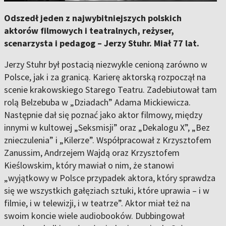
Odszedł jeden z najwybitniejszych polskich
aktorów filmowych i teatralnych, reżyser,
scenarzysta i pedagog – Jerzy Stuhr. Miał 77 lat.
Jerzy Stuhr był postacią niezwykle cenioną zarówno w
Polsce, jak i za granicą. Karierę aktorską rozpoczął na
scenie krakowskiego Starego Teatru. Zadebiutował tam
rolą Belzebuba w „Dziadach” Adama Mickiewicza.
Następnie dał się poznać jako aktor filmowy, między
innymi w kultowej „Seksmisji” oraz „Dekalogu X”, „Bez
znieczulenia” i „Kilerze”. Współpracował z Krzysztofem
Zanussim, Andrzejem Wajdą oraz Krzysztofem
Kieślowskim, który mawiał o nim, że stanowi
„wyjątkowy w Polsce przypadek aktora, który sprawdza
się we wszystkich gałęziach sztuki, które uprawia – i w
filmie, i w telewizji, i w teatrze”. Aktor miał też na
swoim koncie wiele audiobooków. Dubbingował