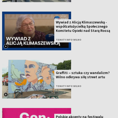
Wywiad z Alicją Klimaszewską -
współzałożycielką Społecznego
Komitetu Opieki nad Starą Rossą
TEMATY INFO WILNO
Graffiti – sztuka czy wandalizm?
Wilno odkrywa siłę street artu
TEMATY INFO WILNO
Polskie akcenty na festiwalu