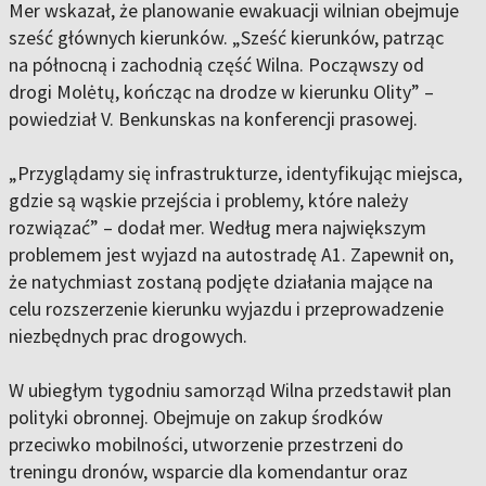
Mer wskazał, że planowanie ewakuacji wilnian obejmuje
sześć głównych kierunków. „Sześć kierunków, patrząc
na północną i zachodnią część Wilna. Począwszy od
drogi Molėtų, kończąc na drodze w kierunku Olity” –
powiedział V. Benkunskas na konferencji prasowej.
„Przyglądamy się infrastrukturze, identyfikując miejsca,
gdzie są wąskie przejścia i problemy, które należy
rozwiązać” – dodał mer. Według mera największym
problemem jest wyjazd na autostradę A1. Zapewnił on,
że natychmiast zostaną podjęte działania mające na
celu rozszerzenie kierunku wyjazdu i przeprowadzenie
niezbędnych prac drogowych.
W ubiegłym tygodniu samorząd Wilna przedstawił plan
polityki obronnej. Obejmuje on zakup środków
przeciwko mobilności, utworzenie przestrzeni do
treningu dronów, wsparcie dla komendantur oraz