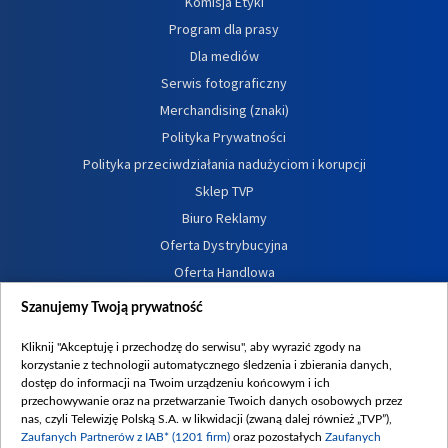
Komisja Etyki
Program dla prasy
Dla mediów
Serwis fotograficzny
Merchandising (znaki)
Polityka Prywatności
Polityka przeciwdziałania nadużyciom i korupcji
Sklep TVP
Biuro Reklamy
Oferta Dystrybucyjna
Oferta Handlowa
Dostępność
Szanujemy Twoją prywatność
Moje zgody
Kliknij "Akceptuję i przechodzę do serwisu", aby wyrazić zgody na
Procedura zgłoszeń wewnętrznych
korzystanie z technologii automatycznego śledzenia i zbierania danych,
dostęp do informacji na Twoim urządzeniu końcowym i ich
przechowywanie oraz na przetwarzanie Twoich danych osobowych przez
nas, czyli Telewizję Polską S.A. w likwidacji (zwaną dalej również „TVP”),
Zaufanych Partnerów z IAB* (1201 firm)
oraz pozostałych
Zaufanych