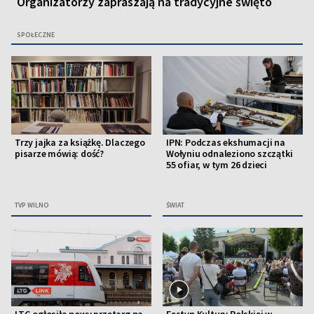
Organizatorzy zapraszają na tradycyjne święto
SPOŁECZNE
Trzy jajka za książkę. Dlaczego
IPN: Podczas ekshumacji na
pisarze mówią: dość?
Wołyniu odnaleziono szczątki
55 ofiar, w tym 26 dzieci
TVP WILNO
ŚWIAT