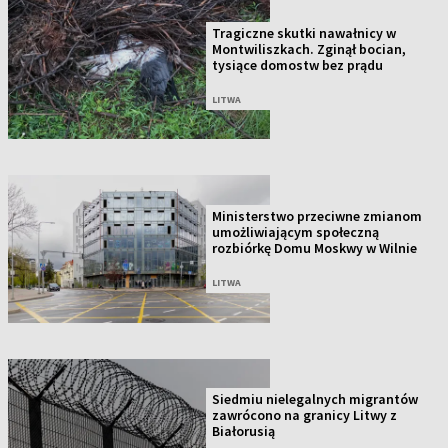
Tragiczne skutki nawałnicy w
Montwiliszkach. Zginął bocian,
tysiące domostw bez prądu
LITWA
Ministerstwo przeciwne zmianom
umożliwiającym społeczną
rozbiórkę Domu Moskwy w Wilnie
LITWA
Siedmiu nielegalnych migrantów
zawrócono na granicy Litwy z
Białorusią