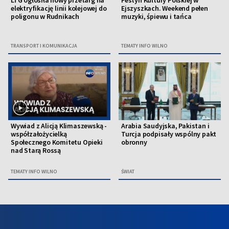
LTG ogłosiła nowy przetarg na
Festyn Kultury Polskiej w
elektryfikację linii kolejowej do
Ejszyszkach. Weekend pełen
poligonu w Rudnikach
muzyki, śpiewu i tańca
TRANSPORT I KOMUNIKACJA
TEMATY INFO WILNO
Wywiad z Alicją Klimaszewską -
Arabia Saudyjska, Pakistan i
współzałożycielką
Turcja podpisały wspólny pakt
Społecznego Komitetu Opieki
obronny
nad Starą Rossą
TEMATY INFO WILNO
ŚWIAT