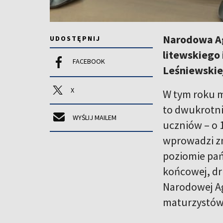
Narodowa Ag
UDOSTĘPNIJ
litewskiego 
FACEBOOK
Leśniewskie
X
W tym roku m
to dwukrotni
WYŚLIJ MAILEM
uczniów – o 
wprowadzi z
poziomie pań
końcowej, dr
Narodowej Ag
maturzystów