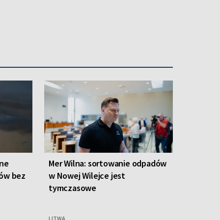
one
Mer Wilna: sortowanie odpadów
ców bez
w Nowej Wilejce jest
tymczasowe
LITWA