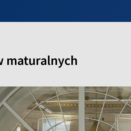
INFO WILNO
WILNO NA DZIEŃ DOBRY
PROGRAMY
ZGŁOŚ
w maturalnych