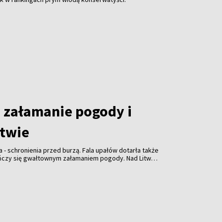
załamanie pogody i
itwie
a - schronienia przed burzą. Fala upałów dotarła także
ończy się gwałtownym załamaniem pogody. Nad Litwą
ulewami, gradem i porywistym wiatrem.