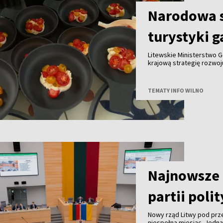
Narodowa s
turystyki 
Litewskie Ministerstwo G
krajową strategię rozwo
do końca tego roku we w
innymi partnerami. Celem
gałęzi litewskiej turysty
TEMATY INFO WILNO
granicą.
Najnowsze 
partii poli
Nowy rząd Litwy pod pr
niespełna miesiąc. Jedn