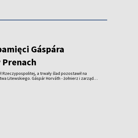
pamięci Gáspára
 Prenach
ł Rzeczypospolitej, a trwały ślad pozostawił na
wskiego. Gáspár Horváth - żołnierz i zarządca
lecia temu wsparł kościół w Prenach. Dziś
słonięta z udziałem przedstawicieli Litwy,