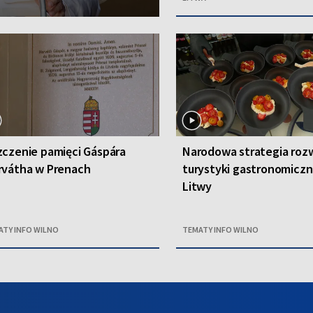
czenie pamięci Gáspára
Narodowa strategia roz
rvátha w Prenach
turystyki gastronomiczn
Litwy
ATY INFO WILNO
TEMATY INFO WILNO