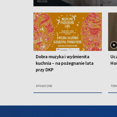
RELIGIA
Dobra muzyka i wyśmienita
Ucz
kuchnia – na pożegnanie lata
Ho
przy DKP
SPOŁECZNE
TEM