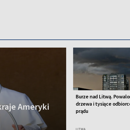
Burze nad Litwą. Powal
drzewa i tysiące odbior
kraje Ameryki
prądu
LITWA