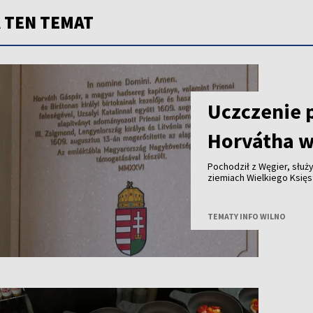
 TEN TEMAT
Uczczenie 
Horvátha w
Pochodził z Węgier, służy
ziemiach Wielkiego Księstwa Lite
królewskich dóbr - ponad cztery stu
jego historię przypomina tablica od
Polski i Węgier.
TEMATY INFO WILNO