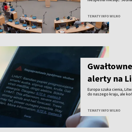
TEMATY INFO WILNO
Gwałtowne 
alerty na L
Europa szuka cienia, Litw
do naszego kraju, ale k
przechodzą już burze z 
TEMATY INFO WILNO