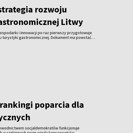
trategia rozwoju
gastronomicznej Litwy
ospodarki i Innowacji po raz pierwszy przygotowuje
ju turystyki gastronomicznej. Dokument ma powstać
spółpracy z branżą gastronomiczną, turystyczną i
 jest uczynienie gastronomii jedną z najważniejszych
ki, zwiększenie jej konkurencyjności i promocja kraju za
rankingi poparcia dla
tycznych
zewodnictwem socjaldemokratów funkcjonuje
ak w rankingach prym wiodą konserwatyści.