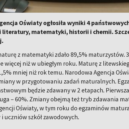
encja Oświaty ogłosiła wyniki 4 państwowych
i literatury, matematyki, historii i chemii. Sz
j.
aturę z matematyki zdało 89,5% maturzystów. 3
e więcej niż w ubiegłym roku. Maturę z litewski
1,5% mniej niż rok temu. Narodowa Agencja Oświa
miany w przygotowaniu zadań maturalnych. Egz
stwowym będzie zdawany w 2 etapach. Pierwsza
uga – 60%. Zmiany obejmą też tryb zdawania mat
encji Oświaty, w tym roku do egzaminów maturaln
 i uczniów szkół zawodowych.