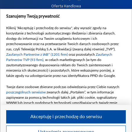
Oferta Handlowa
Dostępność
Szanujemy Twoją prywatność
Moje zgody
Kliknij "Akceptuję i przechodzę do serwisu", aby wyrazić zgody na
Procedura zgłoszeń wewnętrznych
korzystanie z technologii automatycznego śledzenia i zbierania danych,
dostęp do informacji na Twoim urządzeniu końcowym i ich
przechowywanie oraz na przetwarzanie Twoich danych osobowych przez
nas, czyli Telewizję Polską S.A. w likwidacji (zwaną dalej również „TVP”),
Zaufanych Partnerów z IAB* (1201 firm)
oraz pozostałych
Zaufanych
Partnerów TVP (93 firm)
, w celach marketingowych (w tym do
zautomatyzowanego dopasowania reklam do Twoich zainteresowań i
mierzenia ich skuteczności) i pozostałych, które wskazujemy poniżej, a
także zgody na udostępnianie przez nas identyfikatora PPID do Google.
Twoje dane osobowe zbierane podczas odwiedzania przez Ciebie naszych
poszczególnych serwisów
zwanych dalej „Portalem”, w tym informacje
zapisywane za pomocą technologii takich jak: pliki cookie, sygnalizatory
WWW lub innych podobnych technologii umożliwiających świadczenie
dopasowanych i bezpiecznych usług, personalizację treści oraz reklam,
udostępnianie funkcji mediów społecznościowych oraz analizowanie ruchu
Akceptuję i przechodzę do serwisu
w Internecie.
Twoje dane osobowe zbierane podczas odwiedzania przez Ciebie