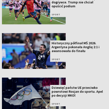
dogrywce. Trump nie chciał
opuścić podium
SPORT
Historyczny półfinał MŚ 2026.
Argentyna pokonała Anglię 2:1 i
awansowała do finału
SPORT
Dziewięć państw UE przeciwko
powrotowi Rosjan do sportu. Apel
po decyzji MKOl
SPORT