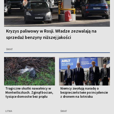
Kryzys paliwowy w Rosji. Władze zezwalają na
sprzedaż benzyny niższej jakości
ŚWIAT
Tragiczne skutki nawałnicy w
Niemcy zwołują naradę o
Montwiliszkach. Zginął bocian,
bezpieczeństwie po incydencie
tysiące domostw bez prądu
z dronem na lotnisku
LITWA
ŚWIAT