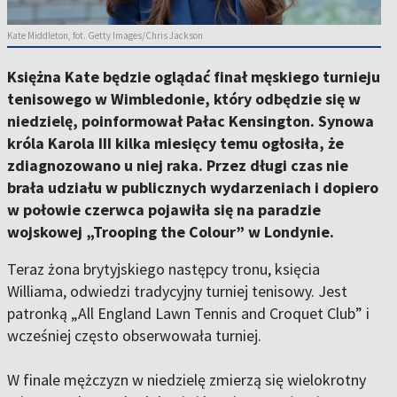
Kate Middleton, fot. Getty Images/Chris Jackson
Księżna Kate będzie oglądać finał męskiego turnieju
tenisowego w Wimbledonie, który odbędzie się w
niedzielę, poinformował Pałac Kensington. Synowa
króla Karola III kilka miesięcy temu ogłosiła, że
zdiagnozowano u niej raka. Przez długi czas nie
brała udziału w publicznych wydarzeniach i dopiero
w połowie czerwca pojawiła się na paradzie
wojskowej „Trooping the Colour” w Londynie.
Teraz żona brytyjskiego następcy tronu, księcia
Williama, odwiedzi tradycyjny turniej tenisowy. Jest
patronką „All England Lawn Tennis and Croquet Club” i
wcześniej często obserwowała turniej.
W finale mężczyzn w niedzielę zmierzą się wielokrotny