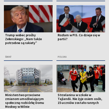
Trump wobec prośby
Rozłam w PiS. Co dzieje się w
Zełenskiego: „Nam także
partii?
potrzebne są rakiety”
ŚWIAT
POLSKA
Ministerstwo przeciwne
Strzelanina w szkole w
zmianom umożliwiającym
Tajlandii. Nie żyje osiem osób,
społeczną rozbiórkę Domu
15 uczniów zostało rannych
Moskwy w Wilnie