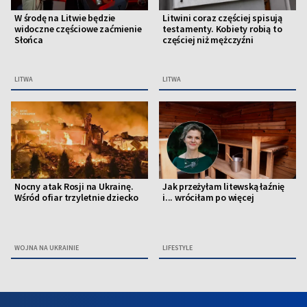
W środę na Litwie będzie
Litwini coraz częściej spisują
widoczne częściowe zaćmienie
testamenty. Kobiety robią to
Słońca
częściej niż mężczyźni
LITWA
LITWA
Nocny atak Rosji na Ukrainę.
Jak przeżyłam litewską łaźnię
Wśród ofiar trzyletnie dziecko
i... wróciłam po więcej
WOJNA NA UKRAINIE
LIFESTYLE