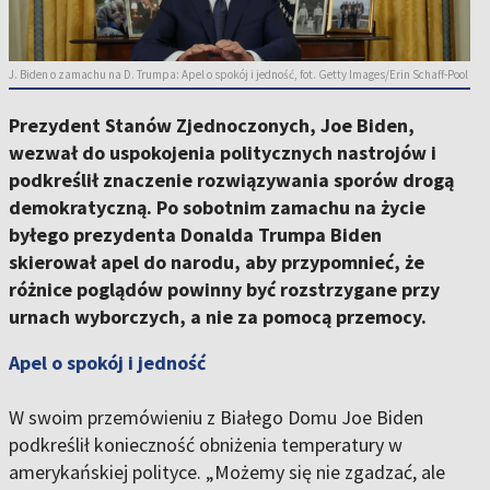
J. Biden o zamachu na D. Trumpa: Apel o spokój i jedność, fot. Getty Images/Erin Schaff-Pool
Prezydent Stanów Zjednoczonych, Joe Biden,
wezwał do uspokojenia politycznych nastrojów i
podkreślił znaczenie rozwiązywania sporów drogą
demokratyczną. Po sobotnim zamachu na życie
byłego prezydenta Donalda Trumpa Biden
skierował apel do narodu, aby przypomnieć, że
różnice poglądów powinny być rozstrzygane przy
urnach wyborczych, a nie za pomocą przemocy.
Apel o spokój i jedność
W swoim przemówieniu z Białego Domu Joe Biden
podkreślił konieczność obniżenia temperatury w
amerykańskiej polityce. „Możemy się nie zgadzać, ale