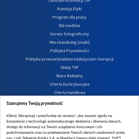
Centrum informacji TVP
Komisja Etyki
Program dla prasy
Dla mediów
Serwis fotograficzny
Merchandising (znaki)
Polityka Prywatności
Polityka przeciwdziałania nadużyciom i korupcji
Sklep TVP
Biuro Reklamy
Oferta Dystrybucyjna
Oferta Handlowa
Dostępność
Szanujemy Twoją prywatność
Moje zgody
Kliknij "Akceptuję i przechodzę do serwisu", aby wyrazić zgody na
Procedura zgłoszeń wewnętrznych
korzystanie z technologii automatycznego śledzenia i zbierania danych,
dostęp do informacji na Twoim urządzeniu końcowym i ich
przechowywanie oraz na przetwarzanie Twoich danych osobowych przez
nas, czyli Telewizję Polską S.A. w likwidacji (zwaną dalej również „TVP”),