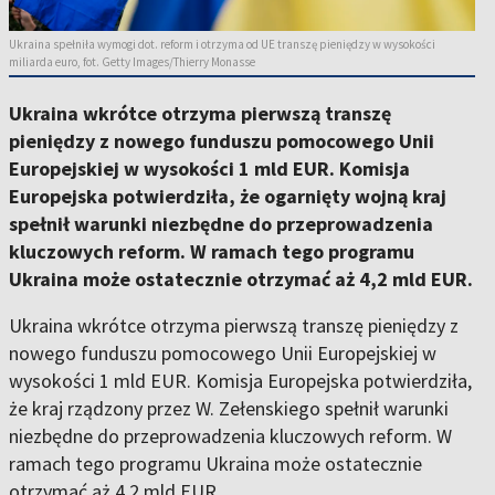
Ukraina spełniła wymogi dot. reform i otrzyma od UE transzę pieniędzy w wysokości
miliarda euro, fot. Getty Images/Thierry Monasse
Ukraina wkrótce otrzyma pierwszą transzę
pieniędzy z nowego funduszu pomocowego Unii
Europejskiej w wysokości 1 mld EUR. Komisja
Europejska potwierdziła, że ogarnięty wojną kraj
spełnił warunki niezbędne do przeprowadzenia
kluczowych reform. W ramach tego programu
Ukraina może ostatecznie otrzymać aż 4,2 mld EUR.
Ukraina wkrótce otrzyma pierwszą transzę pieniędzy z
nowego funduszu pomocowego Unii Europejskiej w
wysokości 1 mld EUR. Komisja Europejska potwierdziła,
że kraj rządzony przez W. Zełenskiego spełnił warunki
niezbędne do przeprowadzenia kluczowych reform. W
ramach tego programu Ukraina może ostatecznie
otrzymać aż 4,2 mld EUR.