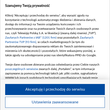
Dostępność
Szanujemy Twoją prywatność
Moje zgody
Kliknij "Akceptuję i przechodzę do serwisu", aby wyrazić zgody na
Procedura zgłoszeń wewnętrznych
korzystanie z technologii automatycznego śledzenia i zbierania danych,
dostęp do informacji na Twoim urządzeniu końcowym i ich
przechowywanie oraz na przetwarzanie Twoich danych osobowych przez
nas, czyli Telewizję Polską S.A. w likwidacji (zwaną dalej również „TVP”),
Zaufanych Partnerów z IAB* (1201 firm)
oraz pozostałych
Zaufanych
Partnerów TVP (93 firm)
, w celach marketingowych (w tym do
zautomatyzowanego dopasowania reklam do Twoich zainteresowań i
mierzenia ich skuteczności) i pozostałych, które wskazujemy poniżej, a
także zgody na udostępnianie przez nas identyfikatora PPID do Google.
Twoje dane osobowe zbierane podczas odwiedzania przez Ciebie naszych
poszczególnych serwisów
zwanych dalej „Portalem”, w tym informacje
zapisywane za pomocą technologii takich jak: pliki cookie, sygnalizatory
WWW lub innych podobnych technologii umożliwiających świadczenie
dopasowanych i bezpiecznych usług, personalizację treści oraz reklam,
udostępnianie funkcji mediów społecznościowych oraz analizowanie ruchu
Akceptuję i przechodzę do serwisu
w Internecie.
Twoje dane osobowe zbierane podczas odwiedzania przez Ciebie
Ustawienia zaawansowane
poszczególnych serwisów
na Portalu, takie jak adresy IP, identyfikatory
©2026 Telewizja Polska S. A. w likwidacji
Twoich urządzeń końcowych i identyfikatory plików cookie, informacje o