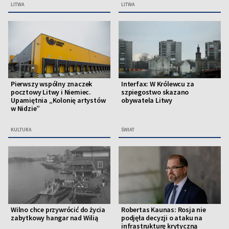
LITWA
LITWA
Pierwszy wspólny znaczek
Interfax: W Królewcu za
pocztowy Litwy i Niemiec.
szpiegostwo skazano
Upamiętnia „Kolonię artystów
obywatela Litwy
w Nidzie”
KULTURA
ŚWIAT
Wilno chce przywrócić do życia
Robertas Kaunas: Rosja nie
zabytkowy hangar nad Wilią
podjęła decyzji o ataku na
infrastrukturę krytyczną