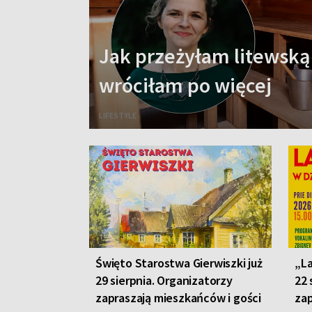
Jak przeżyłam litewską ł
wróciłam po więcej
LIFESTYLE
Święto Starostwa Gierwiszki już
„La
29 sierpnia. Organizatorzy
22 
zapraszają mieszkańców i gości
zap