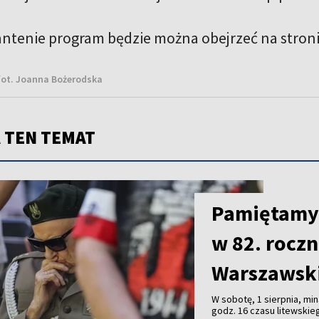
 antenie program będzie można obejrzeć na stron
fot. Joanna Bożerodska
 TEN TEMAT
Pamiętamy’
w 82. rocz
Warszawsk
W sobotę, 1 sierpnia, m
godz. 16 czasu litewskie