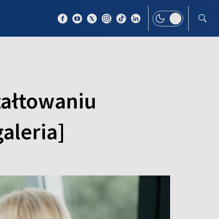
 TEMAT
WIĘCEJ
tałtowaniu
aleria]