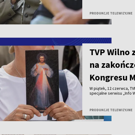
wydanie programu „Pami
Powstania Warszawskieg
powstania i zobaczą re
PRODUKCJE TELEWIZYJNE
w ciągu trzech dni będą
film „Godzina W”, „Powst
muzyczne i powstańcze 
TVP Wilno 
na zakończ
Kongresu M
W piątek, 12 czerwca, T
specjalne serwisu „Info 
Światowego Apostolskieg
PRODUKCJE TELEWIZYJNE