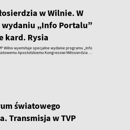
osierdzia w Wilnie. W
 wydaniu „Info Portalu”
e kard. Rysia
 TVP Wilno wyemituje specjalne wydanie programu „Info
wiatowemu Apostolskiemu Kongresowi Miłosierdzia w
 m.in. wystąpienie kardynała Grzegorza Rysia oraz
m Jasińskim oraz Iwoną Geben.
rum światowego
ia. Transmisja w TVP