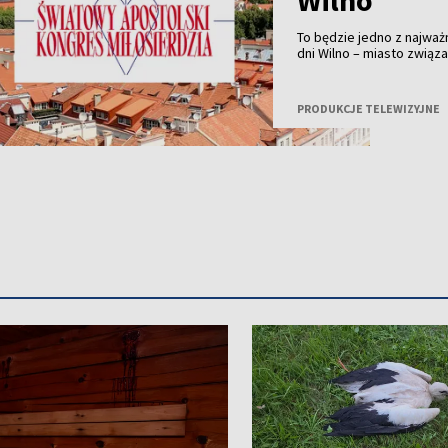
Wilno
To będzie jedno z najważ
dni Wilno – miasto zwią
Jezusa Miłosiernego – st
duchownych i wiernych z 
Miasto Miłosierdzia” odb
PRODUKCJE TELEWIZYJNE
Miłosierdzia, a TVP Wiln