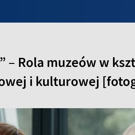
INFO WILNO
WILNO NA DZIEŃ DOBRY
PROGRAMY
ZGŁOŚ
” – Rola muzeów w ksz
wej i kulturowej [fotog