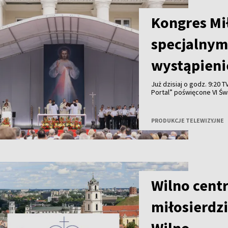
Kongres Mił
specjalnym
wystąpieni
Już dzisiaj o godz. 9:20
Portal” poświęcone VI Ś
Wilnie. Widzowie zobaczą
rozmowę z ks. Tadeusze
PRODUKCJE TELEWIZYJNE
Wilno cent
miłosierdz