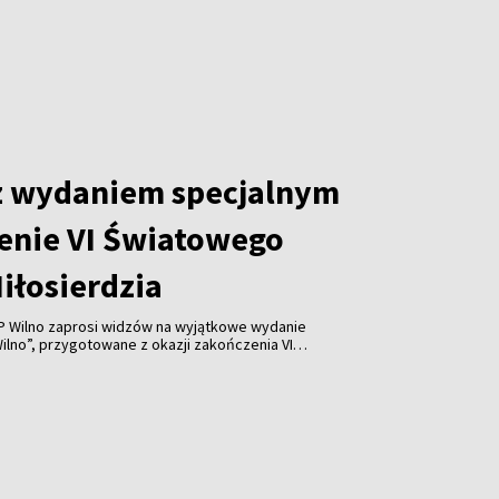
ętamy ’44”, transmitowane na żywo z Muzeum
o. Widzowie usłyszą wspomnienia uczestników
lację z obchodów godziny „W”. Rocznicowym obchodom
 towarzyszyć również inne propozycje programowe:
anie zwykłych ludzi”, wspomnienia, widowisko
piosenki.
z wydaniem specjalnym
enie VI Światowego
iłosierdzia
VP Wilno zaprosi widzów na wyjątkowe wydanie
Wilno”, przygotowane z okazji zakończenia VI
o Kongresu Miłosierdzia.