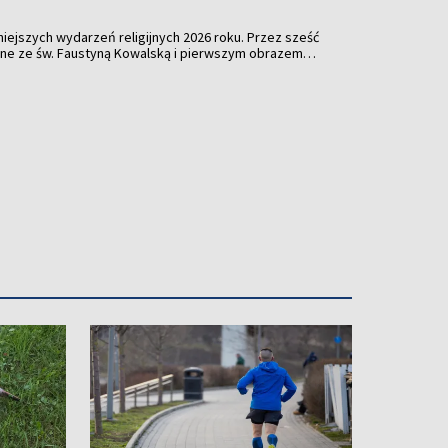
niejszych wydarzeń religijnych 2026 roku. Przez sześć
zane ze św. Faustyną Kowalską i pierwszym obrazem
anie się miejscem spotkania tysięcy pielgrzymów,
kilkudziesięciu krajów świata. Pod hasłem „Budujemy
ędzie się VI Światowy Apostolski Kongres
o będzie relacjonować jego najważniejsze wydarzenia.