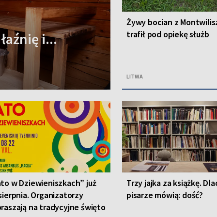
Żywy bocian z Montwilis
trafił pod opiekę służb
aźnię i...
LITWA
to w Dziewieniszkach” już
Trzy jajka za książkę. Dl
sierpnia. Organizatorzy
pisarze mówią: dość?
raszają na tradycyjne święto