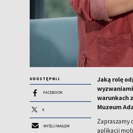
Jaką rolę o
UDOSTĘPNIJ
wyzwaniami 
FACEBOOK
warunkach z
Muzeum Adam
X
Zapraszamy do
WYŚLIJ MAILEM
aplikacji mob