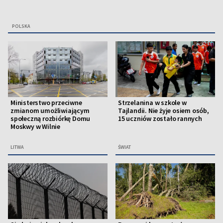
POLSKA
Ministerstwo przeciwne
Strzelanina w szkole w
zmianom umożliwiającym
Tajlandii. Nie żyje osiem osób,
społeczną rozbiórkę Domu
15 uczniów zostało rannych
Moskwy w Wilnie
LITWA
ŚWIAT