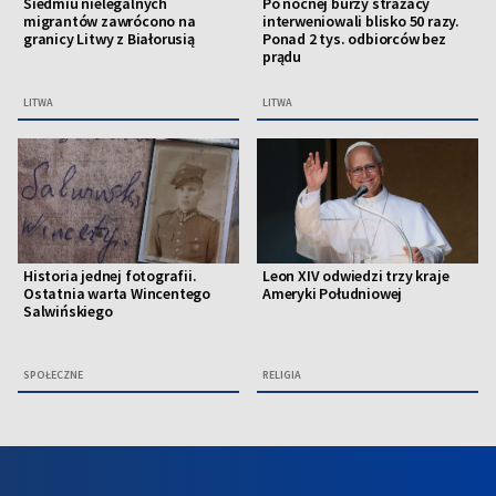
Siedmiu nielegalnych
Po nocnej burzy strażacy
migrantów zawrócono na
interweniowali blisko 50 razy.
granicy Litwy z Białorusią
Ponad 2 tys. odbiorców bez
prądu
LITWA
LITWA
Historia jednej fotografii.
Leon XIV odwiedzi trzy kraje
Ostatnia warta Wincentego
Ameryki Południowej
Salwińskiego
SPOŁECZNE
RELIGIA