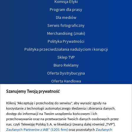
Komisja Etyki
Program dla prasy
Dla mediów
Serwis fotograficzny
Merchandising (znaki)
Polityka Prywatności
Polityka przeciwdziałania nadużyciom i korupcji
Sklep TVP
Biuro Reklamy
Oferta Dystrybucyjna
Oferta Handlowa
Dostępność
Szanujemy Twoją prywatność
Moje zgody
Kliknij "Akceptuję i przechodzę do serwisu", aby wyrazić zgody na
Procedura zgłoszeń wewnętrznych
korzystanie z technologii automatycznego śledzenia i zbierania danych,
dostęp do informacji na Twoim urządzeniu końcowym i ich
przechowywanie oraz na przetwarzanie Twoich danych osobowych przez
nas, czyli Telewizję Polską S.A. w likwidacji (zwaną dalej również „TVP”),
Zaufanych Partnerów z IAB* (1201 firm)
oraz pozostałych
Zaufanych