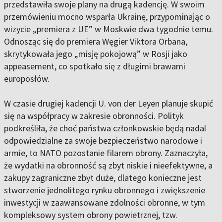
przedstawiła swoje plany na drugą kadencję. W swoim
przemówieniu mocno wsparła Ukrainę, przypominając o
wizycie „premiera z UE” w Moskwie dwa tygodnie temu.
Odnosząc się do premiera Węgier Viktora Orbana,
skrytykowała jego „misję pokojową” w Rosji jako
appeasement, co spotkało się z długimi brawami
europosłów.
W czasie drugiej kadencji U. von der Leyen planuje skupić
się na współpracy w zakresie obronności. Polityk
podkreśliła, że choć państwa członkowskie będą nadal
odpowiedzialne za swoje bezpieczeństwo narodowe i
armie, to NATO pozostanie filarem obrony. Zaznaczyła,
że wydatki na obronność są zbyt niskie i nieefektywne, a
zakupy zagraniczne zbyt duże, dlatego konieczne jest
stworzenie jednolitego rynku obronnego i zwiększenie
inwestycji w zaawansowane zdolności obronne, w tym
kompleksowy system obrony powietrznej, tzw.