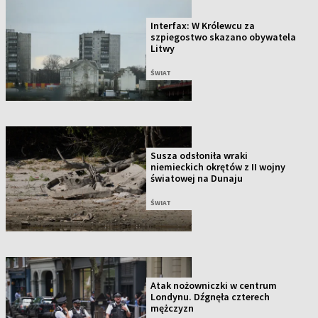
Interfax: W Królewcu za
szpiegostwo skazano obywatela
Litwy
ŚWIAT
Susza odsłoniła wraki
niemieckich okrętów z II wojny
światowej na Dunaju
ŚWIAT
Atak nożowniczki w centrum
Londynu. Dźgnęła czterech
mężczyzn