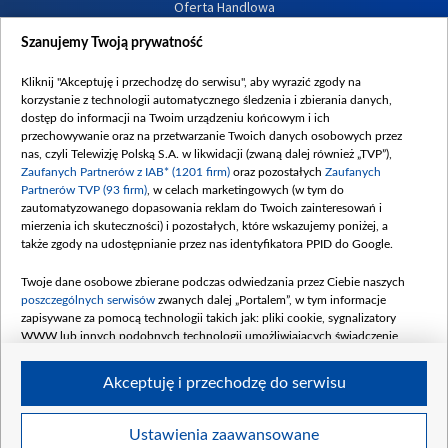
Oferta Handlowa
Dostępność
Szanujemy Twoją prywatność
Moje zgody
Kliknij "Akceptuję i przechodzę do serwisu", aby wyrazić zgody na
Procedura zgłoszeń wewnętrznych
korzystanie z technologii automatycznego śledzenia i zbierania danych,
dostęp do informacji na Twoim urządzeniu końcowym i ich
przechowywanie oraz na przetwarzanie Twoich danych osobowych przez
nas, czyli Telewizję Polską S.A. w likwidacji (zwaną dalej również „TVP”),
Zaufanych Partnerów z IAB* (1201 firm)
oraz pozostałych
Zaufanych
Partnerów TVP (93 firm)
, w celach marketingowych (w tym do
zautomatyzowanego dopasowania reklam do Twoich zainteresowań i
mierzenia ich skuteczności) i pozostałych, które wskazujemy poniżej, a
także zgody na udostępnianie przez nas identyfikatora PPID do Google.
Twoje dane osobowe zbierane podczas odwiedzania przez Ciebie naszych
poszczególnych serwisów
zwanych dalej „Portalem”, w tym informacje
zapisywane za pomocą technologii takich jak: pliki cookie, sygnalizatory
WWW lub innych podobnych technologii umożliwiających świadczenie
dopasowanych i bezpiecznych usług, personalizację treści oraz reklam,
udostępnianie funkcji mediów społecznościowych oraz analizowanie ruchu
Akceptuję i przechodzę do serwisu
w Internecie.
Twoje dane osobowe zbierane podczas odwiedzania przez Ciebie
Ustawienia zaawansowane
poszczególnych serwisów
na Portalu, takie jak adresy IP, identyfikatory