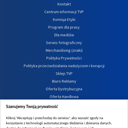
Kontakt
Centrum informacji TVP
Komisja Etyki
Program dla prasy
Dla mediów
Serwis fotograficzny
Merchandising (znaki)
Polityka Prywatności
Polityka przeciwdziałania nadużyciom i korupcji
Sklep TVP
Biuro Reklamy
Oferta Dystrybucyjna
Oferta Handlowa
Dostępność
Szanujemy Twoją prywatność
Moje zgody
Kliknij "Akceptuję i przechodzę do serwisu", aby wyrazić zgody na
Procedura zgłoszeń wewnętrznych
korzystanie z technologii automatycznego śledzenia i zbierania danych,