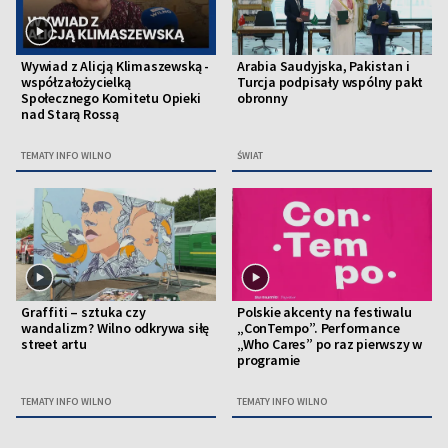
Wywiad z Alicją Klimaszewską -
Arabia Saudyjska, Pakistan i
współzałożycielką
Turcja podpisały wspólny pakt
Społecznego Komitetu Opieki
obronny
nad Starą Rossą
TEMATY INFO WILNO
ŚWIAT
Graffiti – sztuka czy
Polskie akcenty na festiwalu
wandalizm? Wilno odkrywa siłę
„ConTempo”. Performance
street artu
„Who Cares” po raz pierwszy w
programie
TEMATY INFO WILNO
TEMATY INFO WILNO