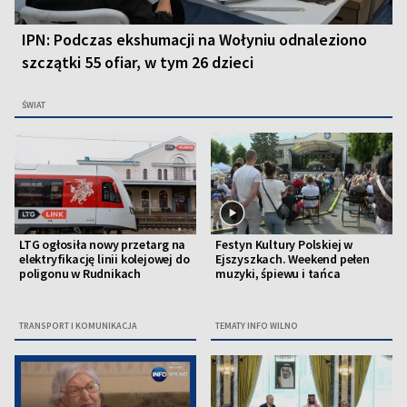
IPN: Podczas ekshumacji na Wołyniu odnaleziono
szczątki 55 ofiar, w tym 26 dzieci
ŚWIAT
LTG ogłosiła nowy przetarg na
Festyn Kultury Polskiej w
elektryfikację linii kolejowej do
Ejszyszkach. Weekend pełen
poligonu w Rudnikach
muzyki, śpiewu i tańca
TRANSPORT I KOMUNIKACJA
TEMATY INFO WILNO