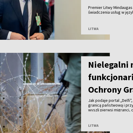
Premier Litwy Mindaugas
świadczenia usług w języ
których mieszkańców tak
grup społecznych – m.in. 
indywidualnie.
LITWA
Nielegalni
funkcjonari
Ochrony Gr
Jak podaje portal „Delfi”
granicą państwową i prz
wyszli pierwsi migranci,
kajdankami. Chwilę późni
zaatakowały funkcjonari
pogranicznicy byli zmusz
LITWA