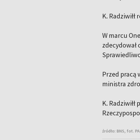
K. Radziwiłł
W marcu Onet
zdecydował o
Sprawiedliwoś
Przed pracą 
ministra zdr
K. Radziwiłł 
Rzeczypospol
źródło:
BNS, fot. P