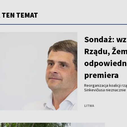
 TEN TEMAT
Sondaż: wz
Rządu, Žema
odpowiedn
premiera
Reorganizacja koalicji r
Sinkevičiusa nieznaczni
z sondażu opinii publicz
tyrimai” na zamówienie po
LITWA