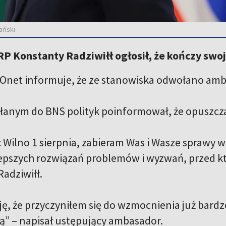
ański
 Konstanty Radziwiłł ogłosił, że kończy swoją
l Onet informuje, że ze stanowiska odwołano am
esłanym do BNS polityk poinformował, że opuszcza
 Wilno 1 sierpnia, zabieram Was i Wasze sprawy 
lepszych rozwiązań problemów i wyzwań, przed któ
Radziwiłł.
ę, że przyczyniłem się do wzmocnienia już bardzo
wą” – napisał ustępujący ambasador.