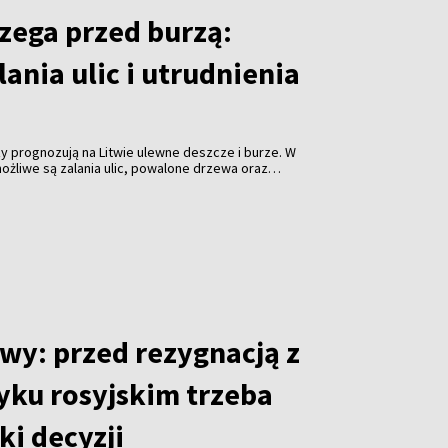
zega przed burzą:
ania ulic i utrudnienia
 prognozują na Litwie ulewne deszcze i burze. W
możliwe są zalania ulic, powalone drzewa oraz
oinformowało stołeczne przedsiębiorstwo komunalne
wy: przed rezygnacją z
yku rosyjskim trzeba
ki decyzji