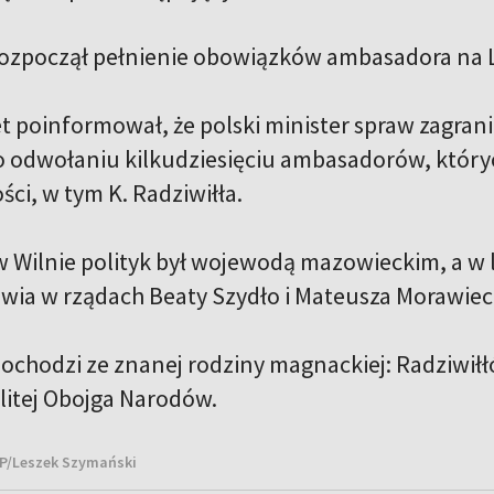
 rozpoczął pełnienie obowiązków ambasadora na L
 poinformował, że polski minister spraw zagran
 odwołaniu kilkudziesięciu ambasadorów, który
ci, w tym K. Radziwiłła.
w Wilnie polityk był wojewodą mazowieckim, a w 
owia w rządach Beaty Szydło i Mateusza Morawiec
pochodzi ze znanej rodziny magnackiej: Radziwiłł
itej Obojga Narodów.
AP/Leszek Szymański