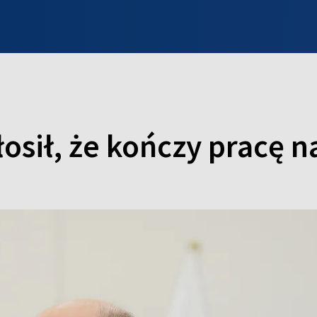
INFO WILNO
WILNO NA DZIEŃ DOBRY
PROGRAMY
ZGŁOŚ
sił, że kończy pracę n