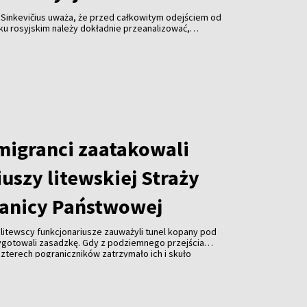
 Sinkevičius uważa, że przed całkowitym odejściem od
ku rosyjskim należy dokładnie przeanalizować,
a decyzja dotknie. Jego zdaniem sytuację różnych
obywateli Rosji, Białorusi i Ukrainy – należy oceniać
 migranci zaatakowali
uszy litewskiej Straży
anicy Państwowej
, litewscy funkcjonariusze zauważyli tunel kopany pod
ygotowali zasadzkę. Gdy z podziemnego przejścia
 czterech pograniczników zatrzymało ich i skuło
ej z tunelu wyszło około 20 kolejnych osób, które
uszy. Wobec przewagi liczebnej napastników
eni się wycofać.