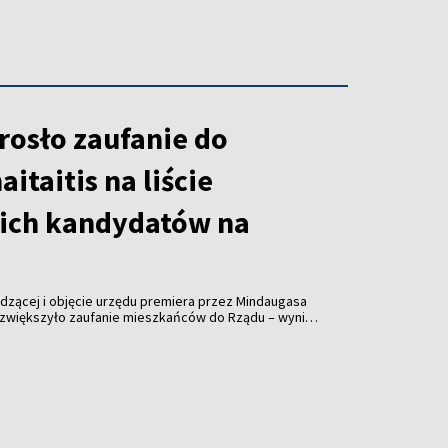
rosło zaufanie do
itaitis na liście
ich kandydatów na
ządzącej i objęcie urzędu premiera przez Mindaugasa
e zwiększyło zaufanie mieszkańców do Rządu – wynika
nej przeprowadzonego w lipcu przez ośrodek „Spinter
rtalu „Delfi”.