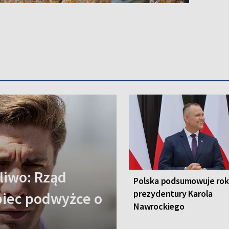
liwo: Rząd
Polska podsumowuje rok
prezydentury Karola
obiec podwyżce o
Nawrockiego