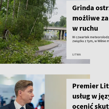
Grinda ostr
możliwe zal
w ruchu
W czwartek meteorolodzy
związku z tym, w Wilnie 
utrudnienia w ruchu – p
„Grinda”.
LITWA
Premier Lit
usług w jęz
ocenić skut