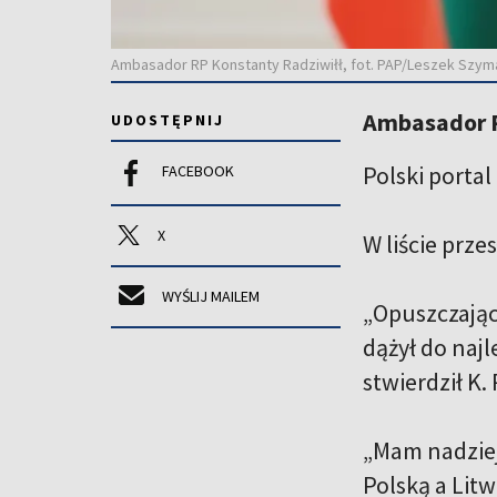
Ambasador RP Konstanty Radziwiłł, fot. PAP/Leszek Szym
Ambasador RP
UDOSTĘPNIJ
Polski porta
FACEBOOK
X
W liście prz
WYŚLIJ MAILEM
„Opuszczając
dążył do naj
stwierdził K. 
„Mam nadziej
Polską a Lit