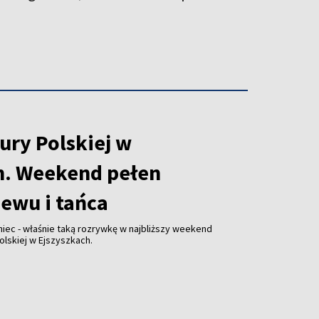
ury Polskiej w
h. Weekend pełen
iewu i tańca
niec - właśnie taką rozrywkę w najbliższy weekend
olskiej w Ejszyszkach.