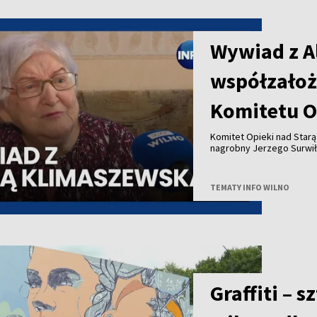
Wywiad z A
współzałoż
Komitetu O
Komitet Opieki nad Star
nagrobny Jerzego Surwił
Jeży Surwiło był współz
Zarządu Miejskiego mias
Opieki nad Starą Rossą i
TEMATY INFO WILNO
Zesłańców przy Wileński
patronował budowie pomn
projektu to 25 tysięcy eu
Uwadze państwa polecamy
pierwszą prezeską Społe
Graffiti – 