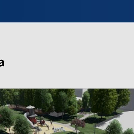
INFO WILNO
WILNO NA DZIEŃ DOBRY
PROGRAMY
ZGŁOŚ
a