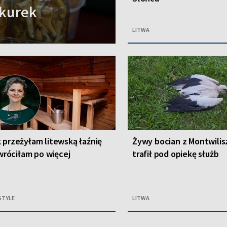
 kurek
LITWA
 przeżyłam litewską łaźnię
Żywy bocian z Montwilis
. wróciłam po więcej
trafił pod opiekę służb
STYLE
LITWA