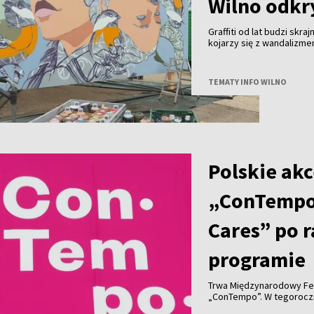
Wilno odkry
Graffiti od lat budzi skra
kojarzy się z wandalizm
uznanie na całym świecie 
Wilna?
TEMATY INFO WILNO
Polskie akc
„ConTempo
Cares” po 
programie
Trwa Międzynarodowy Fe
„ConTempo”. W tegorocznym programie nie zabrakło również polskich
akcentów. Po raz pierwsz