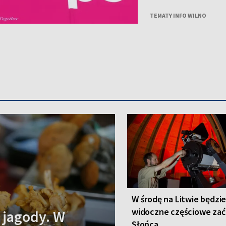
Agnieszką Brzezińską i 
„Who Cares”.
TEMATY INFO WILNO
W środę na Litwie będzi
widoczne częściowe zać
 jagody. W
Słońca