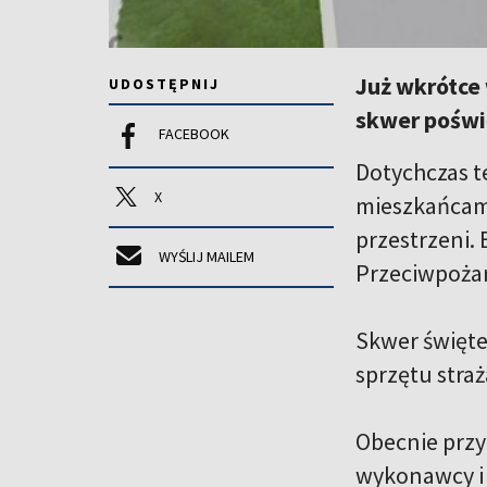
Już wkrótce 
UDOSTĘPNIJ
skwer poświ
FACEBOOK
Dotychczas te
X
mieszkańcam
przestrzeni.
WYŚLIJ MAILEM
Przeciwpożar
Skwer święte
sprzętu straż
Obecnie przy
wykonawcy i 