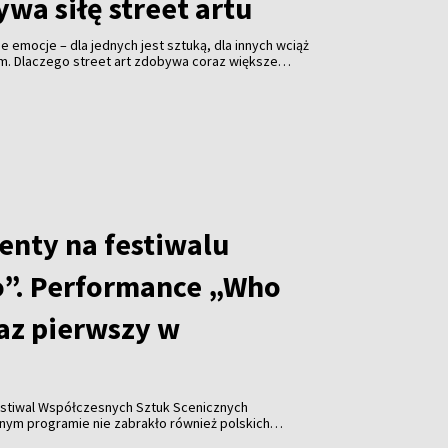
wa siłę street artu
jne emocje – dla jednych jest sztuką, dla innych wciąż
em. Dlaczego street art zdobywa coraz większe
i jakie znaczenie ma festiwal „Meeting of Styles” dla
enty na festiwalu
”. Performance „Who
raz pierwszy w
stiwal Współczesnych Sztuk Scenicznych
y w historii wydarzenia pojawiła się współpraca z