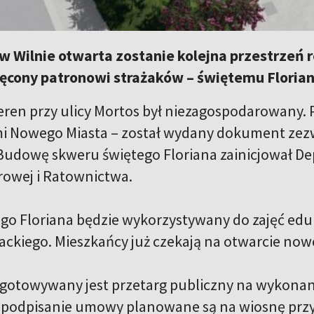
w Wilnie otwarta zostanie kolejna przestrzeń 
ęcony patronowi strażaków – świętemu Floria
ren przy ulicy Mortos był niezagospodarowany. Po
i Nowego Miasta – został wydany dokument zez
 Budowę skweru świętego Floriana zainicjował 
owej i Ratownictwa.
go Floriana będzie wykorzystywany do zajęć edu
ackiego. Mieszkańcy już czekają na otwarcie nowe
gotowywany jest przetarg publiczny na wykona
podpisanie umowy planowane są na wiosnę przys