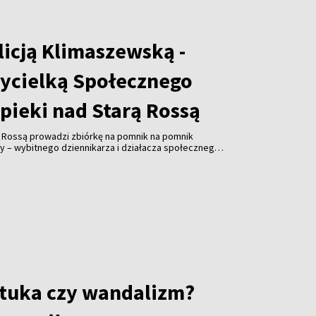
licją Klimaszewską -
ycielką Społecznego
pieki nad Starą Rossą
ą Rossą prowadzi zbiórkę na pomnik na pomnik
y – wybitnego dziennikarza i działacza społecznego.
ałożycielem Związku Polaków na Litwie, prezesem
ta Wilna ZPL, współzałożyciel Społecznego Komitetu
 Cmentarzem Bernardyńskim, Polskiej Sekcji
ej Wspólnocie Więźniów Politycznych i Zesłańców,
ika Adama Mickiewicza w Wilnie. Koszty realizacja
ro. Odsłonięcie inicjatorzy planują w listopadzie.
 wywiad z Alicją Klimaszewską, współzałożycielką i
cznego Komitetu Opieki nad Starą Rossą.
sztuka czy wandalizm?