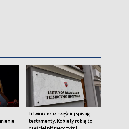
Katarzyną Leszek, które zaprezentowały performance
e
Litwini coraz częściej spisują
mienie
testamenty. Kobiety robią to
częściej niż mężczyźni