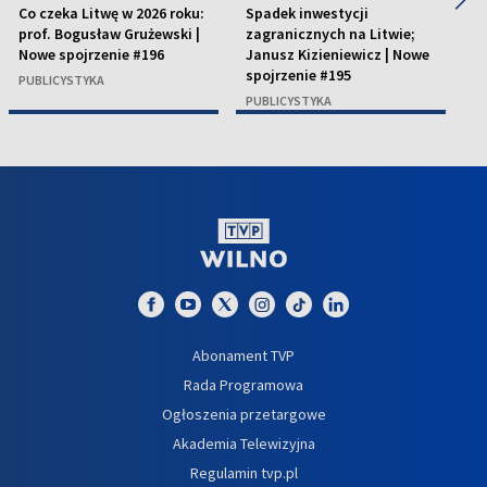
Co czeka Litwę w 2026 roku:
Spadek inwestycji
Pr
prof. Bogusław Grużewski |
zagranicznych na Litwie;
D
Nowe spojrzenie #196
Janusz Kizieniewicz | Nowe
sp
spojrzenie #195
PUBLICYSTYKA
P
PUBLICYSTYKA
Abonament TVP
Rada Programowa
Ogłoszenia przetargowe
Akademia Telewizyjna
Regulamin tvp.pl