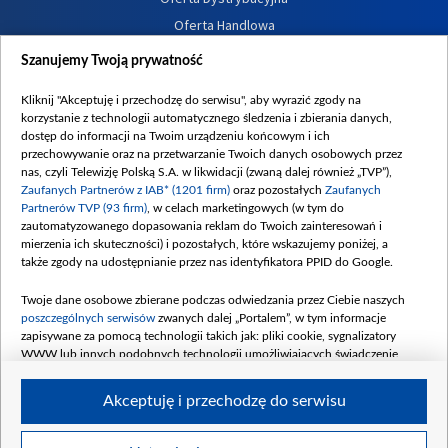
Oferta Handlowa
Dostępność
Szanujemy Twoją prywatność
Moje zgody
Kliknij "Akceptuję i przechodzę do serwisu", aby wyrazić zgody na
Procedura zgłoszeń wewnętrznych
korzystanie z technologii automatycznego śledzenia i zbierania danych,
dostęp do informacji na Twoim urządzeniu końcowym i ich
przechowywanie oraz na przetwarzanie Twoich danych osobowych przez
nas, czyli Telewizję Polską S.A. w likwidacji (zwaną dalej również „TVP”),
Zaufanych Partnerów z IAB* (1201 firm)
oraz pozostałych
Zaufanych
Partnerów TVP (93 firm)
, w celach marketingowych (w tym do
zautomatyzowanego dopasowania reklam do Twoich zainteresowań i
mierzenia ich skuteczności) i pozostałych, które wskazujemy poniżej, a
także zgody na udostępnianie przez nas identyfikatora PPID do Google.
Twoje dane osobowe zbierane podczas odwiedzania przez Ciebie naszych
poszczególnych serwisów
zwanych dalej „Portalem”, w tym informacje
zapisywane za pomocą technologii takich jak: pliki cookie, sygnalizatory
WWW lub innych podobnych technologii umożliwiających świadczenie
dopasowanych i bezpiecznych usług, personalizację treści oraz reklam,
udostępnianie funkcji mediów społecznościowych oraz analizowanie ruchu
Akceptuję i przechodzę do serwisu
w Internecie.
Twoje dane osobowe zbierane podczas odwiedzania przez Ciebie