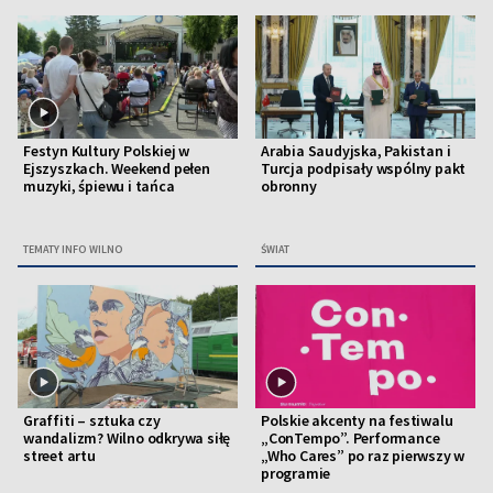
Festyn Kultury Polskiej w
Arabia Saudyjska, Pakistan i
Ejszyszkach. Weekend pełen
Turcja podpisały wspólny pakt
muzyki, śpiewu i tańca
obronny
TEMATY INFO WILNO
ŚWIAT
Graffiti – sztuka czy
Polskie akcenty na festiwalu
wandalizm? Wilno odkrywa siłę
„ConTempo”. Performance
street artu
„Who Cares” po raz pierwszy w
programie