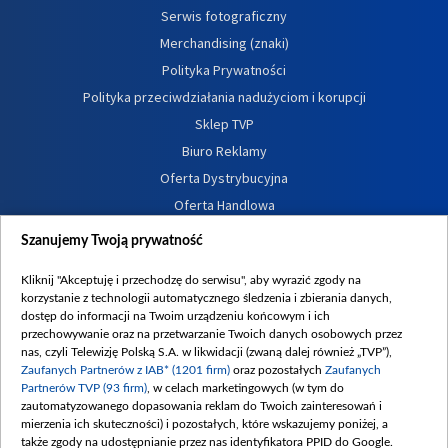
Serwis fotograficzny
Merchandising (znaki)
Polityka Prywatności
Polityka przeciwdziałania nadużyciom i korupcji
Sklep TVP
Biuro Reklamy
Oferta Dystrybucyjna
Oferta Handlowa
Dostępność
Szanujemy Twoją prywatność
Moje zgody
Kliknij "Akceptuję i przechodzę do serwisu", aby wyrazić zgody na
Procedura zgłoszeń wewnętrznych
korzystanie z technologii automatycznego śledzenia i zbierania danych,
dostęp do informacji na Twoim urządzeniu końcowym i ich
przechowywanie oraz na przetwarzanie Twoich danych osobowych przez
nas, czyli Telewizję Polską S.A. w likwidacji (zwaną dalej również „TVP”),
Zaufanych Partnerów z IAB* (1201 firm)
oraz pozostałych
Zaufanych
Partnerów TVP (93 firm)
, w celach marketingowych (w tym do
zautomatyzowanego dopasowania reklam do Twoich zainteresowań i
mierzenia ich skuteczności) i pozostałych, które wskazujemy poniżej, a
także zgody na udostępnianie przez nas identyfikatora PPID do Google.