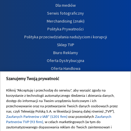
Dla mediów
Serwis fotograficzny
Merchandising (znaki)
Polityka Prywatności
Polityka przeciwdziałania nadużyciom i korupcji
Sklep TVP
Biuro Reklamy
Oferta Dystrybucyjna
Oferta Handlowa
Dostępność
Szanujemy Twoją prywatność
Moje zgody
Kliknij "Akceptuję i przechodzę do serwisu", aby wyrazić zgody na
Procedura zgłoszeń wewnętrznych
korzystanie z technologii automatycznego śledzenia i zbierania danych,
dostęp do informacji na Twoim urządzeniu końcowym i ich
przechowywanie oraz na przetwarzanie Twoich danych osobowych przez
nas, czyli Telewizję Polską S.A. w likwidacji (zwaną dalej również „TVP”),
Zaufanych Partnerów z IAB* (1201 firm)
oraz pozostałych
Zaufanych
Partnerów TVP (93 firm)
, w celach marketingowych (w tym do
zautomatyzowanego dopasowania reklam do Twoich zainteresowań i