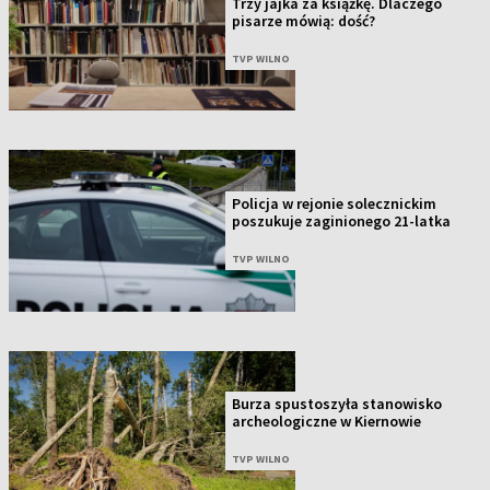
Trzy jajka za książkę. Dlaczego
pisarze mówią: dość?
TVP WILNO
Policja w rejonie solecznickim
poszukuje zaginionego 21-latka
TVP WILNO
Burza spustoszyła stanowisko
archeologiczne w Kiernowie
TVP WILNO