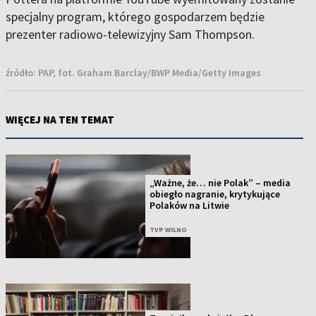
specjalny program, którego gospodarzem będzie
prezenter radiowo-telewizyjny Sam Thompson.
źródło:
PAP, fot. Graham Barclay/BWP Media/Getty Images
WIĘCEJ NA TEN TEMAT
„Ważne, że… nie Polak” – media
obiegło nagranie, krytykujące
Polaków na Litwie
TVP WILNO