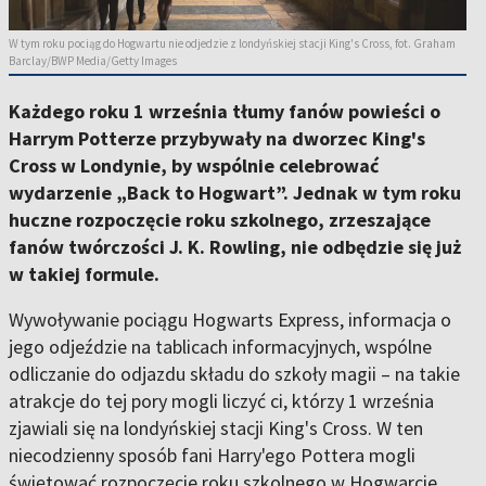
W tym roku pociąg do Hogwartu nie odjedzie z londyńskiej stacji King's Cross, fot. Graham
Barclay/BWP Media/Getty Images
Każdego roku 1 września tłumy fanów powieści o
Harrym Potterze przybywały na dworzec King's
Cross w Londynie, by wspólnie celebrować
wydarzenie „Back to Hogwart”. Jednak w tym roku
huczne rozpoczęcie roku szkolnego, zrzeszające
fanów twórczości J. K. Rowling, nie odbędzie się już
w takiej formule.
Wywoływanie pociągu Hogwarts Express, informacja o
jego odjeździe na tablicach informacyjnych, wspólne
odliczanie do odjazdu składu do szkoły magii – na takie
atrakcje do tej pory mogli liczyć ci, którzy 1 września
zjawiali się na londyńskiej stacji King's Cross. W ten
niecodzienny sposób fani Harry'ego Pottera mogli
świętować rozpoczęcie roku szkolnego w Hogwarcie.