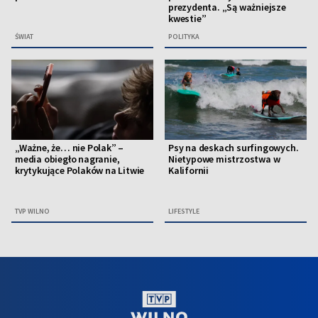
prezydenta. „Są ważniejsze
kwestie”
ŚWIAT
POLITYKA
„Ważne, że… nie Polak” –
Psy na deskach surfingowych.
media obiegło nagranie,
Nietypowe mistrzostwa w
krytykujące Polaków na Litwie
Kalifornii
TVP WILNO
LIFESTYLE