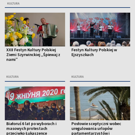
KULTURA
XXII Festyn Kultury Polskiej
Festyn Kultury Polskiej w
Ziemi Szyrwinckiej „Śpiewaj z
Ejszyszkach
nami”
KULTURA
KULTURA
Białoruś 6 lat po wyborach i
Posłowie sceptyczni wobec
masowych protestach
uregulowania urlopów
przeciwko Łukaszence
parlamentarzystów i