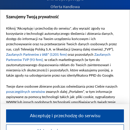
Oferta Handlowa
Dostępność
Szanujemy Twoją prywatność
Moje zgody
Kliknij "Akceptuję i przechodzę do serwisu", aby wyrazić zgody na
Procedura zgłoszeń wewnętrznych
korzystanie z technologii automatycznego śledzenia i zbierania danych,
dostęp do informacji na Twoim urządzeniu końcowym i ich
przechowywanie oraz na przetwarzanie Twoich danych osobowych przez
nas, czyli Telewizję Polską S.A. w likwidacji (zwaną dalej również „TVP”),
Zaufanych Partnerów z IAB* (1201 firm)
oraz pozostałych
Zaufanych
Partnerów TVP (93 firm)
, w celach marketingowych (w tym do
zautomatyzowanego dopasowania reklam do Twoich zainteresowań i
mierzenia ich skuteczności) i pozostałych, które wskazujemy poniżej, a
także zgody na udostępnianie przez nas identyfikatora PPID do Google.
Twoje dane osobowe zbierane podczas odwiedzania przez Ciebie naszych
poszczególnych serwisów
zwanych dalej „Portalem”, w tym informacje
zapisywane za pomocą technologii takich jak: pliki cookie, sygnalizatory
WWW lub innych podobnych technologii umożliwiających świadczenie
dopasowanych i bezpiecznych usług, personalizację treści oraz reklam,
udostępnianie funkcji mediów społecznościowych oraz analizowanie ruchu
Akceptuję i przechodzę do serwisu
w Internecie.
Twoje dane osobowe zbierane podczas odwiedzania przez Ciebie