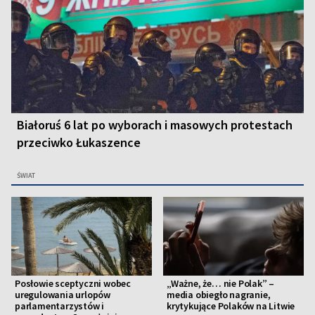
Białoruś 6 lat po wyborach i masowych protestach
przeciwko Łukaszence
ŚWIAT
Posłowie sceptyczni wobec
„Ważne, że… nie Polak” –
uregulowania urlopów
media obiegło nagranie,
parlamentarzystów i
krytykujące Polaków na Litwie