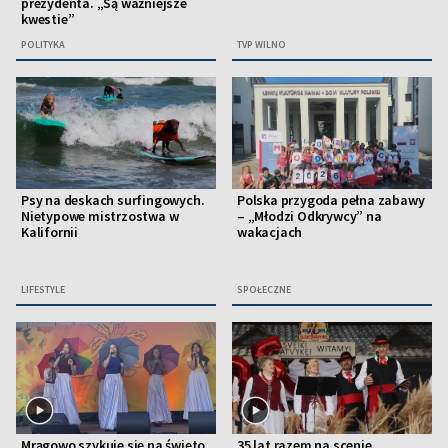
prezydenta. „Są ważniejsze
kwestie”
POLITYKA
TVP WILNO
Psy na deskach surfingowych.
Polska przygoda pełna zabawy
Nietypowe mistrzostwa w
– „Młodzi Odkrywcy” na
Kalifornii
wakacjach
LIFESTYLE
SPOŁECZNE
Mrągowo szykuje się na święto
35 lat razem na scenie.