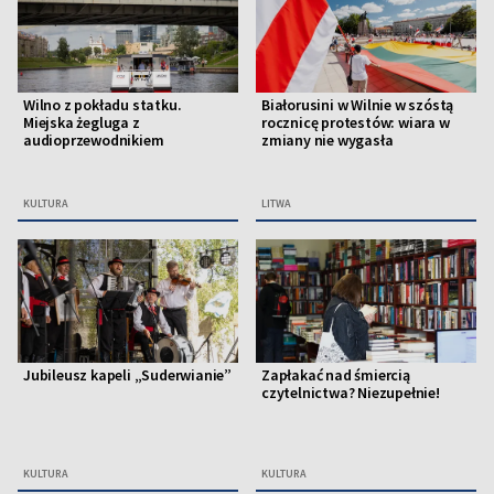
Wilno z pokładu statku.
Białorusini w Wilnie w szóstą
Miejska żegluga z
rocznicę protestów: wiara w
audioprzewodnikiem
zmiany nie wygasła
KULTURA
LITWA
Jubileusz kapeli „Suderwianie”
Zapłakać nad śmiercią
czytelnictwa? Niezupełnie!
KULTURA
KULTURA