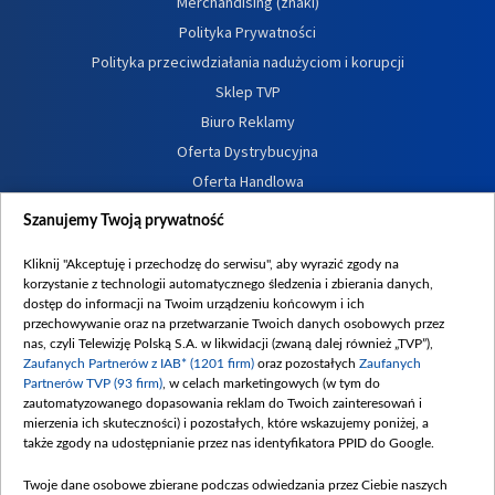
Merchandising (znaki)
Polityka Prywatności
Polityka przeciwdziałania nadużyciom i korupcji
Sklep TVP
Biuro Reklamy
Oferta Dystrybucyjna
Oferta Handlowa
Dostępność
Szanujemy Twoją prywatność
Moje zgody
Kliknij "Akceptuję i przechodzę do serwisu", aby wyrazić zgody na
Procedura zgłoszeń wewnętrznych
korzystanie z technologii automatycznego śledzenia i zbierania danych,
dostęp do informacji na Twoim urządzeniu końcowym i ich
przechowywanie oraz na przetwarzanie Twoich danych osobowych przez
nas, czyli Telewizję Polską S.A. w likwidacji (zwaną dalej również „TVP”),
Zaufanych Partnerów z IAB* (1201 firm)
oraz pozostałych
Zaufanych
Partnerów TVP (93 firm)
, w celach marketingowych (w tym do
zautomatyzowanego dopasowania reklam do Twoich zainteresowań i
mierzenia ich skuteczności) i pozostałych, które wskazujemy poniżej, a
także zgody na udostępnianie przez nas identyfikatora PPID do Google.
Twoje dane osobowe zbierane podczas odwiedzania przez Ciebie naszych