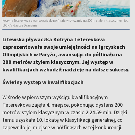
Kotryna Teterevkova awansowała do półfinału w pływaniu na 200 m stylem klasycznym, fot.
LTOk/Vytautas Dranginis
Litewska pływaczka Kotryna Teterevkova
zaprezentowała swoje umiejętności na Igrzyskach
Olimpijskich w Paryżu, awansując do półfinału na
200 metrów stylem klasycznym. Jej występ w
kwalifikacjach wzbudził nadzieje na dalsze sukcesy.
Świetny występ w kwalifikacjach
W środę w pierwszym wyścigu kwalifikacyjnym
Teterevkova zajęła 4. miejsce, pokonując dystans 200
metrów stylem klasycznym w czasie 2:24.59 min. Dzięki
temu uzyskała 10. lokatę w klasyfikacji generalnej, co
zapewniło jej miejsce w półfinałach w tej konkurencji.