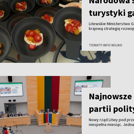
Narodowa s
turystyki 
Litewskie Ministerstwo G
krajową strategię rozwo
do końca tego roku we w
innymi partnerami. Celem
gałęzi litewskiej turysty
TEMATY INFO WILNO
granicą.
Najnowsze 
partii poli
Nowy rząd Litwy pod pr
niespełna miesiąc. Jedn