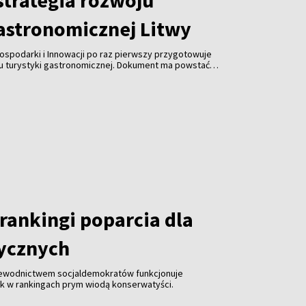
trategia rozwoju
gastronomicznej Litwy
ospodarki i Innowacji po raz pierwszy przygotowuje
ju turystyki gastronomicznej. Dokument ma powstać
spółpracy z branżą gastronomiczną, turystyczną i
 jest uczynienie gastronomii jedną z najważniejszych
ki, zwiększenie jej konkurencyjności i promocja kraju za
rankingi poparcia dla
tycznych
zewodnictwem socjaldemokratów funkcjonuje
ak w rankingach prym wiodą konserwatyści.