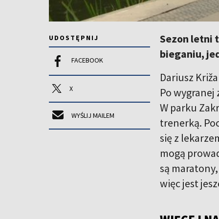
Sezon letni 
UDOSTĘPNIJ
bieganiu, je
FACEBOOK
Dariusz Križa
X
Po wygranej 
W parku Zakr
WYŚLIJ MAILEM
trenerką. Po
się z lekarz
mogą prowadz
są maratony,
więc jest jes