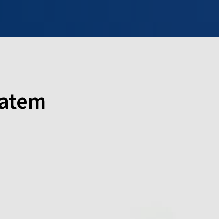
INFO WILNO
WILNO NA DZIEŃ DOBRY
PROGRAMY
ZGŁOŚ
latem