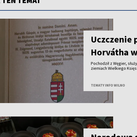
 TEN TEMAT
Uczczenie 
Horvátha w
Pochodził z Węgier, służy
ziemiach Wielkiego Księstwa Lite
królewskich dóbr - ponad cztery stu
jego historię przypomina tablica od
Polski i Węgier.
TEMATY INFO WILNO