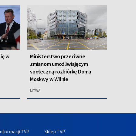
się w
Ministerstwo przeciwne
zmianom umożliwiającym
społeczną rozbiórkę Domu
Moskwy w Wilnie
LITWA
nformacji TVP
Sklep TVP