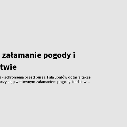
załamanie pogody i
itwie
a - schronienia przed burzą. Fala upałów dotarła także
ończy się gwałtownym załamaniem pogody. Nad Litwą
ulewami, gradem i porywistym wiatrem.