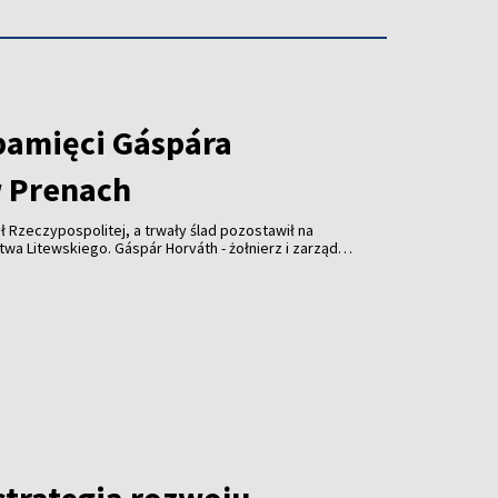
pamięci Gáspára
 Prenach
ł Rzeczypospolitej, a trwały ślad pozostawił na
wskiego. Gáspár Horváth - żołnierz i zarządca
lecia temu wsparł kościół w Prenach. Dziś
słonięta z udziałem przedstawicieli Litwy,