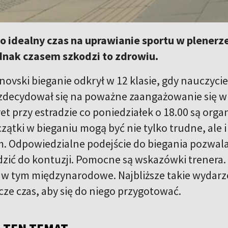
to idealny czas na uprawianie sportu w plenerze
dnak czasem szkodzi to zdrowiu.
novski bieganie odkrył w 12 klasie, gdy nauczycie
zdecydował się na poważne zaangażowanie się w 
et przy estradzie co poniedziałek o 18.00 są orga
czątki w bieganiu mogą być nie tylko trudne, ale
em. Odpowiedzialne podejście do biegania pozwal
ić do kontuzji. Pomocne są wskazówki trenera. 
 w tym międzynarodowe. Najbliższe takie wydarz
zcze czas, aby się do niego przygotować.