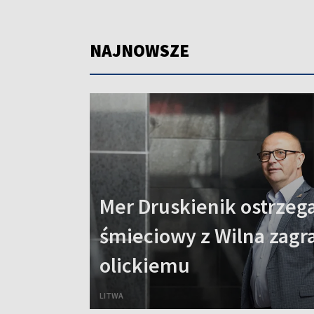
NAJNOWSZE
Mer Druskienik ostrzega
śmieciowy z Wilna zagr
olickiemu
LITWA