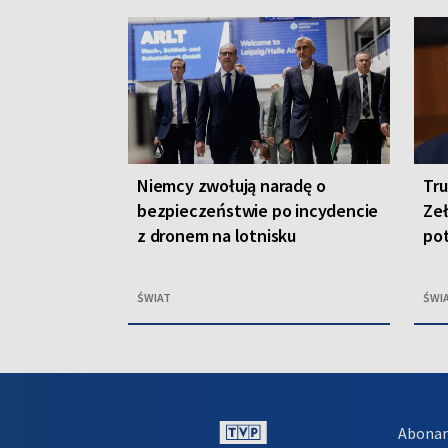
Niemcy zwołują naradę o
Tr
bezpieczeństwie po incydencie
Ze
z dronem na lotnisku
pot
ŚWIAT
ŚWI
Abona