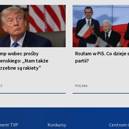
ump wobec prośby
Rozłam w PiS. Co dzieje 
łenskiego: „Nam także
partii?
rzebne są rakiety”
AT
POLSKA
ment TVP
Konkursy
Centrum i