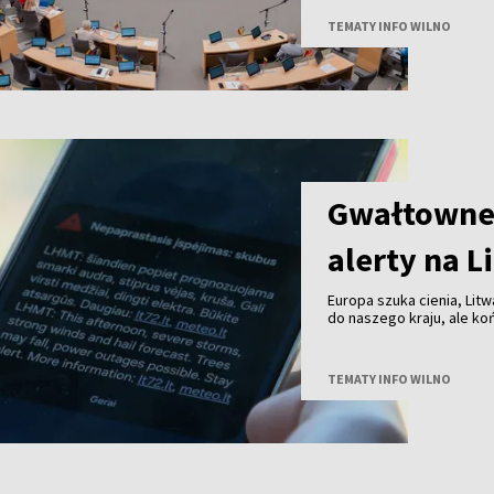
TEMATY INFO WILNO
Gwałtowne 
alerty na L
Europa szuka cienia, Litw
do naszego kraju, ale k
przechodzą już burze z 
TEMATY INFO WILNO