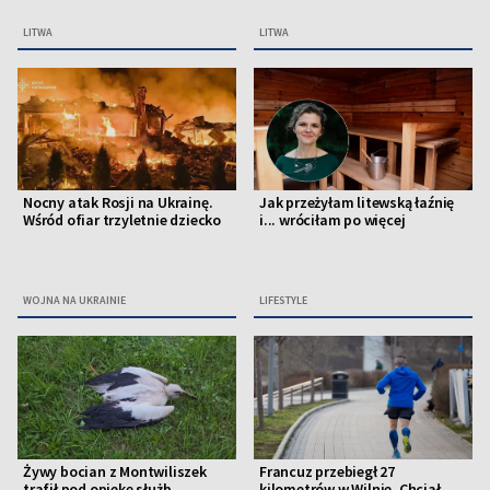
LITWA
LITWA
Nocny atak Rosji na Ukrainę.
Jak przeżyłam litewską łaźnię
Wśród ofiar trzyletnie dziecko
i... wróciłam po więcej
WOJNA NA UKRAINIE
LIFESTYLE
Żywy bocian z Montwiliszek
Francuz przebiegł 27
trafił pod opiekę służb
kilometrów w Wilnie. Chciał