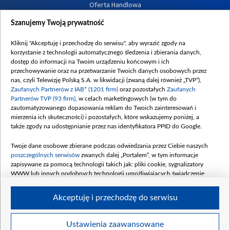
Oferta Handlowa
Dostępność
Szanujemy Twoją prywatność
Moje zgody
Kliknij "Akceptuję i przechodzę do serwisu", aby wyrazić zgody na
Procedura zgłoszeń wewnętrznych
korzystanie z technologii automatycznego śledzenia i zbierania danych,
dostęp do informacji na Twoim urządzeniu końcowym i ich
przechowywanie oraz na przetwarzanie Twoich danych osobowych przez
nas, czyli Telewizję Polską S.A. w likwidacji (zwaną dalej również „TVP”),
Zaufanych Partnerów z IAB* (1201 firm)
oraz pozostałych
Zaufanych
Partnerów TVP (93 firm)
, w celach marketingowych (w tym do
zautomatyzowanego dopasowania reklam do Twoich zainteresowań i
mierzenia ich skuteczności) i pozostałych, które wskazujemy poniżej, a
także zgody na udostępnianie przez nas identyfikatora PPID do Google.
Twoje dane osobowe zbierane podczas odwiedzania przez Ciebie naszych
poszczególnych serwisów
zwanych dalej „Portalem”, w tym informacje
zapisywane za pomocą technologii takich jak: pliki cookie, sygnalizatory
WWW lub innych podobnych technologii umożliwiających świadczenie
dopasowanych i bezpiecznych usług, personalizację treści oraz reklam,
udostępnianie funkcji mediów społecznościowych oraz analizowanie ruchu
Akceptuję i przechodzę do serwisu
w Internecie.
Twoje dane osobowe zbierane podczas odwiedzania przez Ciebie
Ustawienia zaawansowane