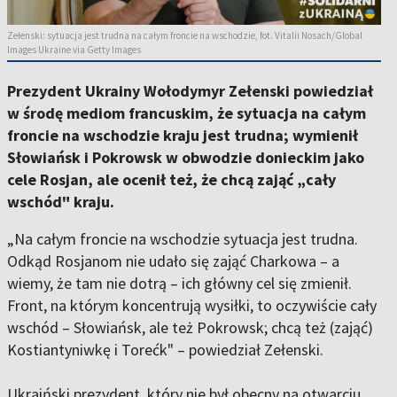
Zełenski: sytuacja jest trudna na całym froncie na wschodzie, fot. Vitalii Nosach/Global
Images Ukraine via Getty Images
Prezydent Ukrainy Wołodymyr Zełenski powiedział
w środę mediom francuskim, że sytuacja na całym
froncie na wschodzie kraju jest trudna; wymienił
Słowiańsk i Pokrowsk w obwodzie donieckim jako
cele Rosjan, ale ocenił też, że chcą zająć „cały
wschód" kraju.
„Na całym froncie na wschodzie sytuacja jest trudna.
Odkąd Rosjanom nie udało się zająć Charkowa – a
wiemy, że tam nie dotrą – ich główny cel się zmienił.
Front, na którym koncentrują wysiłki, to oczywiście cały
wschód – Słowiańsk, ale też Pokrowsk; chcą też (zająć)
Kostiantyniwkę i Torećk" – powiedział Zełenski.
Ukraiński prezydent, który nie był obecny na otwarciu