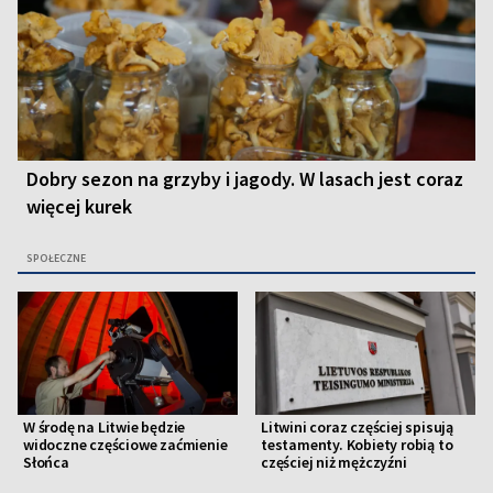
Dobry sezon na grzyby i jagody. W lasach jest coraz
więcej kurek
SPOŁECZNE
W środę na Litwie będzie
Litwini coraz częściej spisują
widoczne częściowe zaćmienie
testamenty. Kobiety robią to
Słońca
częściej niż mężczyźni