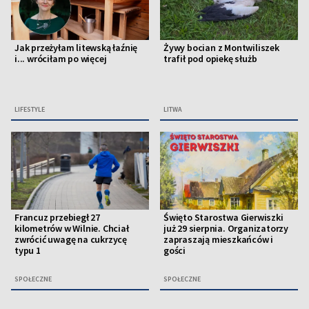
Jak przeżyłam litewską łaźnię
Żywy bocian z Montwiliszek
i... wróciłam po więcej
trafił pod opiekę służb
LIFESTYLE
LITWA
Francuz przebiegł 27
Święto Starostwa Gierwiszki
kilometrów w Wilnie. Chciał
już 29 sierpnia. Organizatorzy
zwrócić uwagę na cukrzycę
zapraszają mieszkańców i
typu 1
gości
SPOŁECZNE
SPOŁECZNE