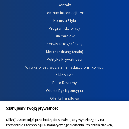
Kontakt
Centrum informacji TVP
Komisja Etyki
Program dla prasy
Dla mediów
Serwis fotograficzny
Merchandising (znaki)
Polityka Prywatności
Polityka przeciwdziałania nadużyciom i korupcji
Sklep TVP
Biuro Reklamy
Oferta Dystrybucyjna
Oferta Handlowa
Dostępność
Szanujemy Twoją prywatność
Moje zgody
Kliknij "Akceptuję i przechodzę do serwisu", aby wyrazić zgody na
Procedura zgłoszeń wewnętrznych
korzystanie z technologii automatycznego śledzenia i zbierania danych,