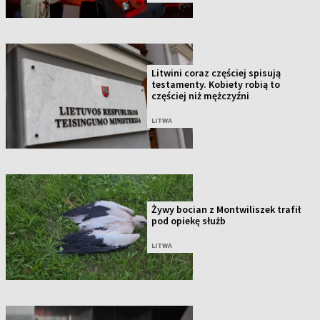
Litwini coraz częściej spisują
testamenty. Kobiety robią to
częściej niż mężczyźni
LITWA
Żywy bocian z Montwiliszek trafił
pod opiekę służb
LITWA