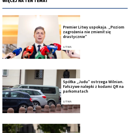
WIĘCEJ NA TEN TEMAT
Premier Litwy uspokaja. „Poziom
zagrożenia nie zmienił się
drastycznie”
LITWA
Spółka „Judu” ostrzega Wilnian.
Fałszywe nalepki z kodami QR na
parkomatach
LITWA