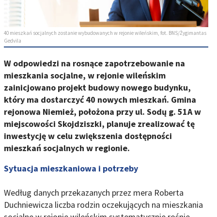
40 mieszkań socjalnych zostanie wybudowanych w rejonie wileńskim, fot. BNS/Žygimantas
Gedvila
W odpowiedzi na rosnące zapotrzebowanie na
mieszkania socjalne, w rejonie wileńskim
zainicjowano projekt budowy nowego budynku,
który ma dostarczyć 40 nowych mieszkań. Gmina
rejonowa Niemież, położona przy ul. Sodų g. 51A w
miejscowości Skojdziszki, planuje zrealizować tę
inwestycję w celu zwiększenia dostępności
mieszkań socjalnych w regionie.
Sytuacja mieszkaniowa i potrzeby
Według danych przekazanych przez mera Roberta
Duchniewicza liczba rodzin oczekujących na mieszkania
socjalne w rejonie wileńskim systematycznie rośnie.