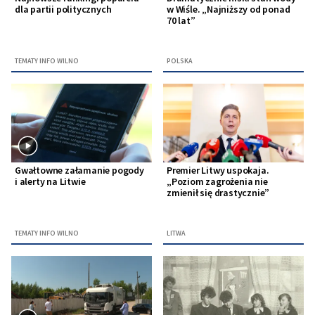
dla partii politycznych
w Wiśle. „Najniższy od ponad
70 lat”
TEMATY INFO WILNO
POLSKA
Gwałtowne załamanie pogody
Premier Litwy uspokaja.
i alerty na Litwie
„Poziom zagrożenia nie
zmienił się drastycznie”
TEMATY INFO WILNO
LITWA