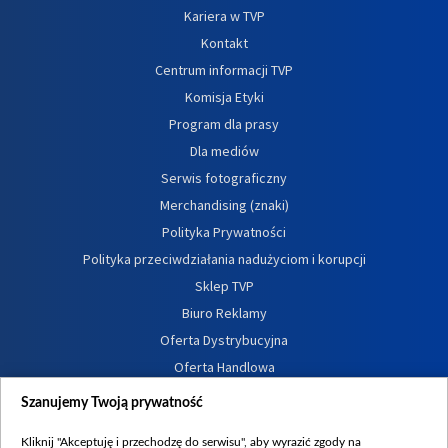
Kariera w TVP
Kontakt
Centrum informacji TVP
Komisja Etyki
Program dla prasy
Dla mediów
Serwis fotograficzny
Merchandising (znaki)
Polityka Prywatności
Polityka przeciwdziałania nadużyciom i korupcji
Sklep TVP
Biuro Reklamy
Oferta Dystrybucyjna
Oferta Handlowa
Dostępność
Szanujemy Twoją prywatność
Moje zgody
Kliknij "Akceptuję i przechodzę do serwisu", aby wyrazić zgody na
Procedura zgłoszeń wewnętrznych