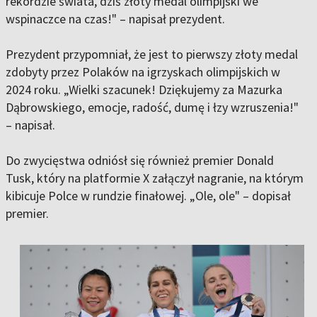
rekordzie świata, dziś złoty medal olimpijski we
wspinaczce na czas!" – napisał prezydent.
Prezydent przypomniał, że jest to pierwszy złoty medal
zdobyty przez Polaków na igrzyskach olimpijskich w
2024 roku. „Wielki szacunek! Dziękujemy za Mazurka
Dąbrowskiego, emocje, radość, dumę i łzy wzruszenia!"
– napisał.
Do zwycięstwa odniósł się również premier Donald
Tusk, który na platformie X załączył nagranie, na którym
kibicuje Polce w rundzie finałowej. „Ole, ole" – dopisał
premier.