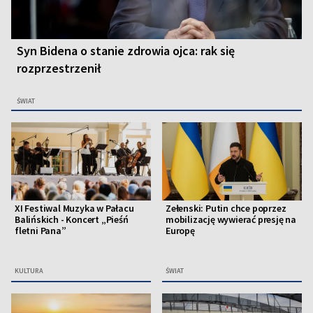
Syn Bidena o stanie zdrowia ojca: rak się
rozprzestrzenił
ŚWIAT
XI Festiwal Muzyka w Pałacu
Zełenski: Putin chce poprzez
Balińskich - Koncert „Pieśń
mobilizację wywierać presję na
fletni Pana”
Europę
KULTURA
ŚWIAT