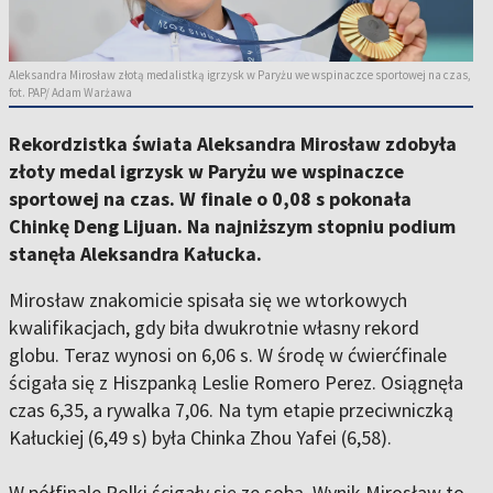
Aleksandra Mirosław złotą medalistką igrzysk w Paryżu we wspinaczce sportowej na czas,
fot. PAP/ Adam Warżawa
Rekordzistka świata Aleksandra Mirosław zdobyła
złoty medal igrzysk w Paryżu we wspinaczce
sportowej na czas. W finale o 0,08 s pokonała
Chinkę Deng Lijuan. Na najniższym stopniu podium
stanęła Aleksandra Kałucka.
Mirosław znakomicie spisała się we wtorkowych
kwalifikacjach, gdy biła dwukrotnie własny rekord
globu. Teraz wynosi on 6,06 s. W środę w ćwierćfinale
ścigała się z Hiszpanką Leslie Romero Perez. Osiągnęła
czas 6,35, a rywalka 7,06. Na tym etapie przeciwniczką
Kałuckiej (6,49 s) była Chinka Zhou Yafei (6,58).
W półfinale Polki ścigały się ze sobą. Wynik Mirosław to