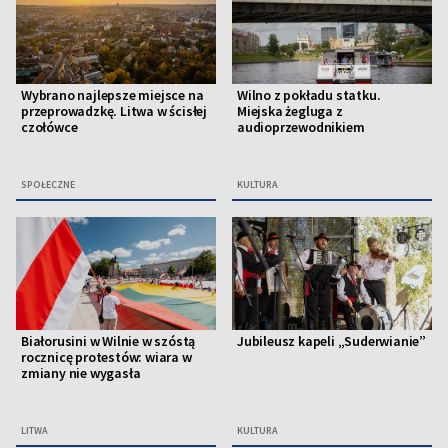
Wybrano najlepsze miejsce na
Wilno z pokładu statku.
przeprowadzkę. Litwa w ścisłej
Miejska żegluga z
czołówce
audioprzewodnikiem
SPOŁECZNE
KULTURA
Białorusini w Wilnie w szóstą
Jubileusz kapeli „Suderwianie”
rocznicę protestów: wiara w
zmiany nie wygasła
LITWA
KULTURA