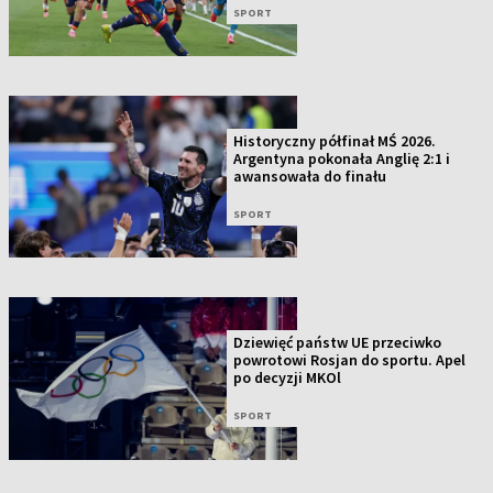
SPORT
Historyczny półfinał MŚ 2026.
Argentyna pokonała Anglię 2:1 i
awansowała do finału
SPORT
Dziewięć państw UE przeciwko
powrotowi Rosjan do sportu. Apel
po decyzji MKOl
SPORT