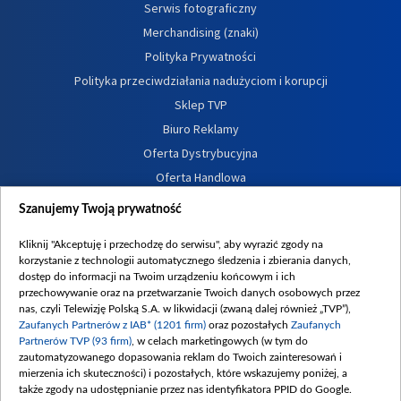
Serwis fotograficzny
Merchandising (znaki)
Polityka Prywatności
Polityka przeciwdziałania nadużyciom i korupcji
Sklep TVP
Biuro Reklamy
Oferta Dystrybucyjna
Oferta Handlowa
Dostępność
Szanujemy Twoją prywatność
Moje zgody
Kliknij "Akceptuję i przechodzę do serwisu", aby wyrazić zgody na
Procedura zgłoszeń wewnętrznych
korzystanie z technologii automatycznego śledzenia i zbierania danych,
dostęp do informacji na Twoim urządzeniu końcowym i ich
przechowywanie oraz na przetwarzanie Twoich danych osobowych przez
nas, czyli Telewizję Polską S.A. w likwidacji (zwaną dalej również „TVP”),
Zaufanych Partnerów z IAB* (1201 firm)
oraz pozostałych
Zaufanych
Partnerów TVP (93 firm)
, w celach marketingowych (w tym do
zautomatyzowanego dopasowania reklam do Twoich zainteresowań i
mierzenia ich skuteczności) i pozostałych, które wskazujemy poniżej, a
także zgody na udostępnianie przez nas identyfikatora PPID do Google.