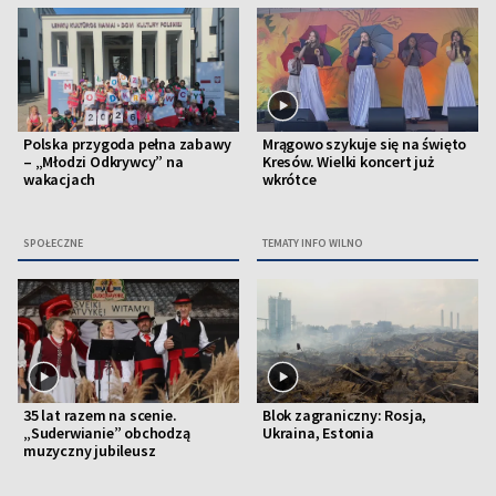
Polska przygoda pełna zabawy
Mrągowo szykuje się na święto
– „Młodzi Odkrywcy” na
Kresów. Wielki koncert już
wakacjach
wkrótce
SPOŁECZNE
TEMATY INFO WILNO
35 lat razem na scenie.
Blok zagraniczny: Rosja,
„Suderwianie” obchodzą
Ukraina, Estonia
muzyczny jubileusz