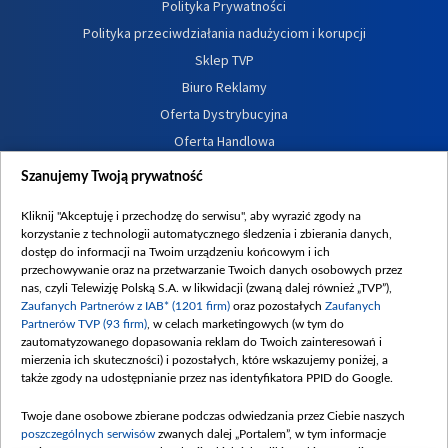
Polityka Prywatności
Polityka przeciwdziałania nadużyciom i korupcji
Sklep TVP
Biuro Reklamy
Oferta Dystrybucyjna
Oferta Handlowa
Dostępność
Szanujemy Twoją prywatność
Moje zgody
Kliknij "Akceptuję i przechodzę do serwisu", aby wyrazić zgody na
Procedura zgłoszeń wewnętrznych
korzystanie z technologii automatycznego śledzenia i zbierania danych,
dostęp do informacji na Twoim urządzeniu końcowym i ich
przechowywanie oraz na przetwarzanie Twoich danych osobowych przez
nas, czyli Telewizję Polską S.A. w likwidacji (zwaną dalej również „TVP”),
Zaufanych Partnerów z IAB* (1201 firm)
oraz pozostałych
Zaufanych
Partnerów TVP (93 firm)
, w celach marketingowych (w tym do
zautomatyzowanego dopasowania reklam do Twoich zainteresowań i
mierzenia ich skuteczności) i pozostałych, które wskazujemy poniżej, a
także zgody na udostępnianie przez nas identyfikatora PPID do Google.
Twoje dane osobowe zbierane podczas odwiedzania przez Ciebie naszych
poszczególnych serwisów
zwanych dalej „Portalem”, w tym informacje