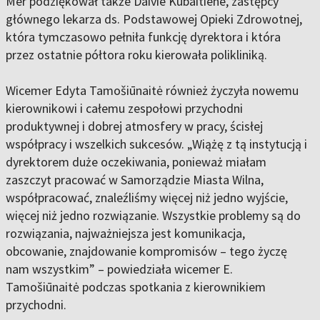
Mer podziękował także Daivie Kubaitiene, zastępcy
głównego lekarza ds. Podstawowej Opieki Zdrowotnej,
która tymczasowo pełniła funkcję dyrektora i która
przez ostatnie półtora roku kierowała polikliniką.
Wicemer Edyta Tamošiūnaitė również życzyła nowemu
kierownikowi i całemu zespołowi przychodni
produktywnej i dobrej atmosfery w pracy, ścisłej
współpracy i wszelkich sukcesów. „Wiążę z tą instytucją i
dyrektorem duże oczekiwania, ponieważ miałam
zaszczyt pracować w Samorządzie Miasta Wilna,
współpracować, znaleźliśmy więcej niż jedno wyjście,
więcej niż jedno rozwiązanie. Wszystkie problemy są do
rozwiązania, najważniejsza jest komunikacja,
obcowanie, znajdowanie kompromisów – tego życzę
nam wszystkim” – powiedziała wicemer E.
Tamošiūnaitė podczas spotkania z kierownikiem
przychodni.