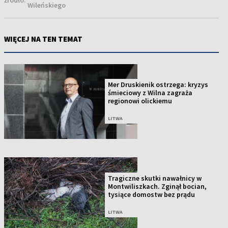
Wileńskiego
WIĘCEJ NA TEN TEMAT
Mer Druskienik ostrzega: kryzys
śmieciowy z Wilna zagraża
regionowi olickiemu
LITWA
Tragiczne skutki nawałnicy w
Montwiliszkach. Zginął bocian,
tysiące domostw bez prądu
LITWA