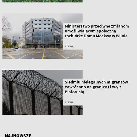
Ministerstwo przeciwne zmianom
umożliwiającym społeczną
rozbiórkę Domu Moskwy w Wilnie
LITWA
Siedmiu nielegalnych migrantów
zawrócono na granicy Litwy z
Białorusią
LITWA
NAJNOWSZE