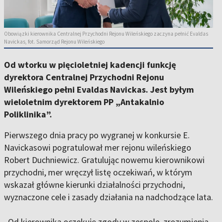
Obowiązki kierownika Centralnej Przychodni Rejonu Wileńskiego zaczyna pełnić Evaldas
Navickas, fot. Samorząd Rejonu Wileńskiego
Od wtorku w pięcioletniej kadencji funkcję
dyrektora Centralnej Przychodni Rejonu
Wileńskiego pełni Evaldas Navickas. Jest byłym
wieloletnim dyrektorem PP „Antakalnio
Poliklinika”.
Pierwszego dnia pracy po wygranej w konkursie E.
Navickasowi pogratulował mer rejonu wileńskiego
Robert Duchniewicz. Gratulując nowemu kierownikowi
przychodni, mer wręczył listę oczekiwań, w którym
wskazał główne kierunki działalności przychodni,
wyznaczone cele i zasady działania na nadchodzące lata.
„Od kierownika oczekuję zgody w zespole, zrozumienia,