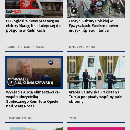
LTG ogłosiła nowy przetarg na
Festyn Kultury Polskiej w
elektryfikację linii kolejowej do
Ejszyszkach. Weekend pełen
poligonu w Rudnikach
muzyki, śpiewu i tańca
TRANSPORT I KOMUNIKACJA
TEMATY INFO WILNO
Wywiad z Alicją Klimaszewską -
Arabia Saudyjska, Pakistan i
współzałożycielką
Turcja podpisały wspólny pakt
Społecznego Komitetu Opieki
obronny
nad Starą Rossą
TEMATY INFO WILNO
ŚWIAT