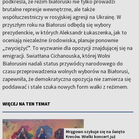
podkreśla, że reżim białoruski nie tylko prowadzi
brutalne represje wewnętrzne, ale także
współuczestniczy w rosyjskiej agresji na Ukrainę. W
przyszłym roku na Białorusi odbędą się wybory
prezydenckie, w których Aleksandr Łukaszenka, jak to
oceniają niezależne środowiska, planuje ponownie
„zwyciężyć”. To wyzwanie dla opozycji znajdującej się na
emigracji. Swiatłana Cichanouska, której Wolni
Białorusini nadali status przywódcy narodowego do
czasu przeprowadzenia wolnych wyborów na Białorusi,
zapewniła, że demokratyczna opozycja nie zamierza się
poddawać i stale szuka nowych form walki z reżimem.
WIĘCEJ NA TEN TEMAT
Mrągowo szykuje się na święto
Kresów. Wielki koncert już