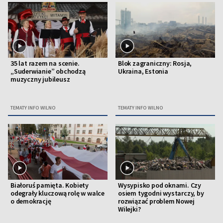
35 lat razem na scenie.
Blok zagraniczny: Rosja,
„Suderwianie” obchodzą
Ukraina, Estonia
muzyczny jubileusz
TEMATY INFO WILNO
TEMATY INFO WILNO
Białoruś pamięta. Kobiety
Wysypisko pod oknami. Czy
odegrały kluczową rolę w walce
osiem tygodni wystarczy, by
o demokrację
rozwiązać problem Nowej
Wilejki?