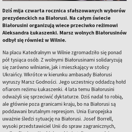
Dziś mija czwarta rocznica sfałszowanych wyborów
prezydenckich na Białorusi. Na całym świecie
Białorusini organizują wiece przeciwko reżimowi
Aleksandra Łukaszenki. Marsz wolnych Białorusinów
odbył się również w Wilnie.
Na placu Katedralnym w Wilnie zgromadziło się ponad
pół tysiąca osób. Z wolnymi Białorusinami solidaryzują
się zarówno wilnianie, jak i mieszkający w stolicy
Ukraińcy. Wkrótce w kierunku ambasady Białorusi
wyruszy Marsz Godności. Jego uczestnicy oddadzą hołd
ofiarom reżimu Łukaszenki. 4 lata temu Białorusini
odważyli się sprzeciwić dyktaturze. Dziś nadal to robią,
ale głównie poza granicami kraju, bo na Białorusi są
poddawani brutalnym represjom. Unia Europejska
uważnie śledzi sytuację na Białorusi. Josef Borrell,
wysoki przedstawiciel Unii do spraw zagranicznych,