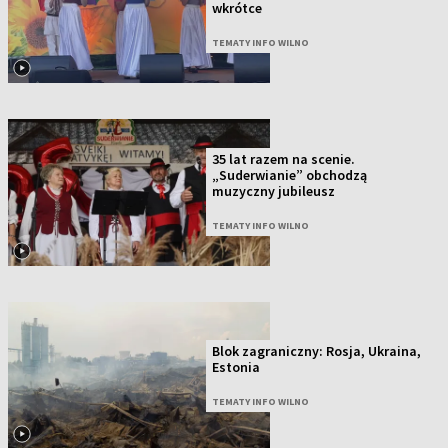
wkrótce
TEMATY INFO WILNO
35 lat razem na scenie.
„Suderwianie” obchodzą
muzyczny jubileusz
TEMATY INFO WILNO
Blok zagraniczny: Rosja, Ukraina,
Estonia
TEMATY INFO WILNO