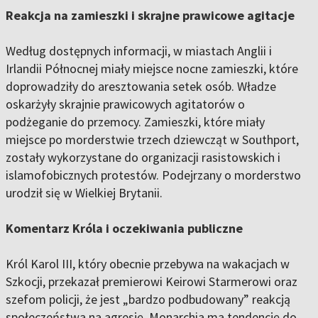
Reakcja na zamieszki i skrajne prawicowe agitacje
Według dostępnych informacji, w miastach Anglii i
Irlandii Północnej miały miejsce nocne zamieszki, które
doprowadziły do aresztowania setek osób. Władze
oskarżyły skrajnie prawicowych agitatorów o
podżeganie do przemocy. Zamieszki, które miały
miejsce po morderstwie trzech dziewcząt w Southport,
zostały wykorzystane do organizacji rasistowskich i
islamofobicznych protestów. Podejrzany o morderstwo
urodził się w Wielkiej Brytanii.
Komentarz Króla i oczekiwania publiczne
Król Karol III, który obecnie przebywa na wakacjach w
Szkocji, przekazał premierowi Keirowi Starmerowi oraz
szefom policji, że jest „bardzo podbudowany” reakcją
społeczeństwa na agresję. Monarchia ma tendencję do