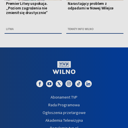
Premier Litwy uspokaja.
Narastający problem z
„Poziom zagrożenia nie
odpadami w Nowej Wilejce
zmienił się drastycznie”
LITWA
TEMATY INFO WILNO
Abonament TVP
Rada Programowa
Ogłoszenia przetargowe
Akademia Telewizyjna
Regulamin tvp.pl