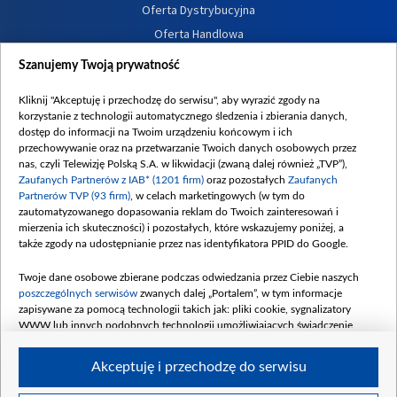
Oferta Dystrybucyjna
Oferta Handlowa
Dostępność
Szanujemy Twoją prywatność
Moje zgody
Kliknij "Akceptuję i przechodzę do serwisu", aby wyrazić zgody na
Procedura zgłoszeń wewnętrznych
korzystanie z technologii automatycznego śledzenia i zbierania danych,
dostęp do informacji na Twoim urządzeniu końcowym i ich
przechowywanie oraz na przetwarzanie Twoich danych osobowych przez
nas, czyli Telewizję Polską S.A. w likwidacji (zwaną dalej również „TVP”),
Zaufanych Partnerów z IAB* (1201 firm)
oraz pozostałych
Zaufanych
Partnerów TVP (93 firm)
, w celach marketingowych (w tym do
zautomatyzowanego dopasowania reklam do Twoich zainteresowań i
mierzenia ich skuteczności) i pozostałych, które wskazujemy poniżej, a
także zgody na udostępnianie przez nas identyfikatora PPID do Google.
Twoje dane osobowe zbierane podczas odwiedzania przez Ciebie naszych
poszczególnych serwisów
zwanych dalej „Portalem”, w tym informacje
zapisywane za pomocą technologii takich jak: pliki cookie, sygnalizatory
WWW lub innych podobnych technologii umożliwiających świadczenie
dopasowanych i bezpiecznych usług, personalizację treści oraz reklam,
udostępnianie funkcji mediów społecznościowych oraz analizowanie ruchu
Akceptuję i przechodzę do serwisu
w Internecie.