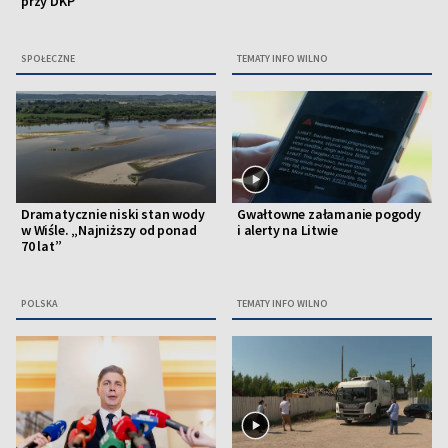
przy DKP
SPOŁECZNE
TEMATY INFO WILNO
Dramatycznie niski stan wody
Gwałtowne załamanie pogody
w Wiśle. „Najniższy od ponad
i alerty na Litwie
70 lat”
POLSKA
TEMATY INFO WILNO