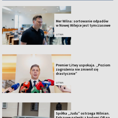
NOWOŚĆ
Mer Wilna: sortowanie odpadów
w Nowej Wilejce jest tymczasowe
LITWA
Premier Litwy uspokaja. „Poziom
zagrożenia nie zmienił się
drastycznie”
LITWA
Spółka „Judu” ostrzega Wilnian.
Fałszywe nalepki z kodami QR na