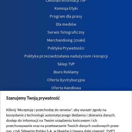
Centrum informacji TVP
Komisja Etyki
Program dla prasy
Dla mediów
Serwis fotograficzny
Merchandising (znaki)
Polityka Prywatności
Polityka przeciwdziałania nadużyciom i korupcji
Sklep TVP
Biuro Reklamy
Oferta Dystrybucyjna
Oferta Handlowa
Dostępność
Szanujemy Twoją prywatność
Moje zgody
Kliknij "Akceptuję i przechodzę do serwisu", aby wyrazić zgody na
Procedura zgłoszeń wewnętrznych
korzystanie z technologii automatycznego śledzenia i zbierania danych,
dostęp do informacji na Twoim urządzeniu końcowym i ich
przechowywanie oraz na przetwarzanie Twoich danych osobowych przez
nas, czyli Telewizję Polską S.A. w likwidacji (zwaną dalej również „TVP”),