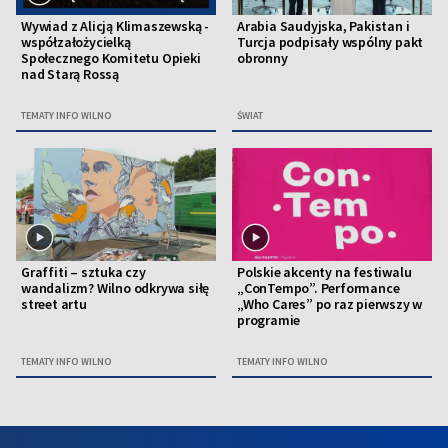
Wywiad z Alicją Klimaszewską -
Arabia Saudyjska, Pakistan i
współzałożycielką
Turcja podpisały wspólny pakt
Społecznego Komitetu Opieki
obronny
nad Starą Rossą
TEMATY INFO WILNO
ŚWIAT
Graffiti – sztuka czy
Polskie akcenty na festiwalu
wandalizm? Wilno odkrywa siłę
„ConTempo”. Performance
street artu
„Who Cares” po raz pierwszy w
programie
TEMATY INFO WILNO
TEMATY INFO WILNO