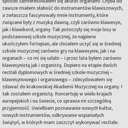
sposób zainteresowałem się akurat organami. Chyba od
zawsze miałem słabość do instrumentów klawiszowych,
a zwłaszcza fascynowały mnie instrumenty, które
związane były z muzyką dawną, czyli zarówno klawesyn,
jak i klawikord, organy. Tak potoczyły się moje losy w
podstawowej szkole muzycznej, że najpierw
ukończyłem fortepian, ale chciałem uczyć się w średniej
szkole muzycznej zarówno gry na klawesynie, jak i na
organach – co mi się udało – i przez lata byłem zarówno
klawesynistą jak i organistą. Dopiero na etapie dwóch
recitali dyplomowych w średniej szkole muzycznej –
klawesynowego i organowego – zdecydowałem się
zdawać do krakowskiej Akademii Muzycznej na organy. I
tak zostałem organistą. Koncertuję w wielu krajach
europejskich i na świecie, co sprawia mi szczególną
przyjemność. Uwielbiam poznawanie nowych kultur,
nowych instrumentów, odkrywanie wspaniałych
świątyń, w których mam zaszczyt wykonywać recitale.