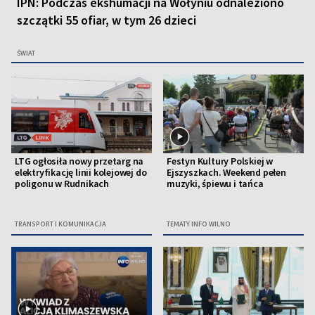
IPN: Podczas ekshumacji na Wołyniu odnaleziono
szczątki 55 ofiar, w tym 26 dzieci
ŚWIAT
LTG ogłosiła nowy przetarg na
Festyn Kultury Polskiej w
elektryfikację linii kolejowej do
Ejszyszkach. Weekend pełen
poligonu w Rudnikach
muzyki, śpiewu i tańca
TRANSPORT I KOMUNIKACJA
TEMATY INFO WILNO