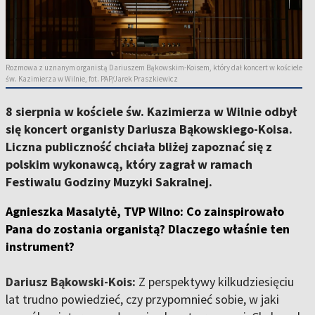
Rozmowa z uznanym organistą Dariuszem Bąkowskim-Koisem, który dał koncert w kościele
św. Kazimierza w Wilnie, fot. PAP/Jarek Praszkiewicz
8 sierpnia w kościele św. Kazimierza w Wilnie odbył
się koncert organisty Dariusza Bąkowskiego-Koisa.
Liczna publiczność chciała bliżej zapoznać się z
polskim wykonawcą, który zagrał w ramach
Festiwalu Godziny Muzyki Sakralnej.
Agnieszka Masalytė, TVP Wilno:
Co zainspirowało
Pana do zostania organistą? Dlaczego właśnie ten
instrument?
Dariusz Bąkowski-Kois:
Z perspektywy kilkudziesięciu
lat trudno powiedzieć, czy przypomnieć sobie, w jaki