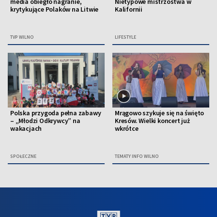
media obiegło nagranie,
Nietypowe mistrzostwa w
krytykujące Polaków na Litwie
Kalifornii
TVP WILNO
LIFESTYLE
Polska przygoda pełna zabawy
Mrągowo szykuje się na święto
– „Młodzi Odkrywcy” na
Kresów. Wielki koncert już
wakacjach
wkrótce
SPOŁECZNE
TEMATY INFO WILNO