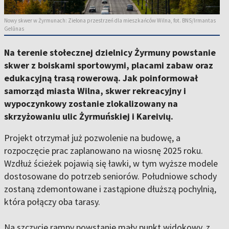
Nowy skwer w Żyrmunach: Zielona przestrzeń dla mieszkańców Wilna, fot. BNS/Irmantas
Gelūnas
Na terenie stołecznej dzielnicy Żyrmuny powstanie
skwer z boiskami sportowymi, placami zabaw oraz
edukacyjną trasą rowerową. Jak poinformował
samorząd miasta Wilna, skwer rekreacyjny i
wypoczynkowy zostanie zlokalizowany na
skrzyżowaniu ulic Żyrmuńskiej i Kareivių.
Projekt otrzymał już pozwolenie na budowę, a
rozpoczęcie prac zaplanowano na wiosnę 2025 roku.
Wzdłuż ścieżek pojawią się ławki, w tym wyższe modele
dostosowane do potrzeb seniorów. Południowe schody
zostaną zdemontowane i zastąpione dłuższą pochylnią,
która połączy oba tarasy.
Na szczycie rampy powstanie mały punkt widokowy, z