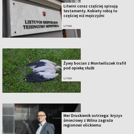
Litwini coraz częściej spisują
testamenty. Kobiety robią to
częściej niż mężczyźni
LITWA
Żywy bocian z Montwiliszek trafił
pod opiekę służb
LITWA
Mer Druskienik ostrzega: kryzys
śmieciowy z Wilna zagraża
regionowi olickiemu