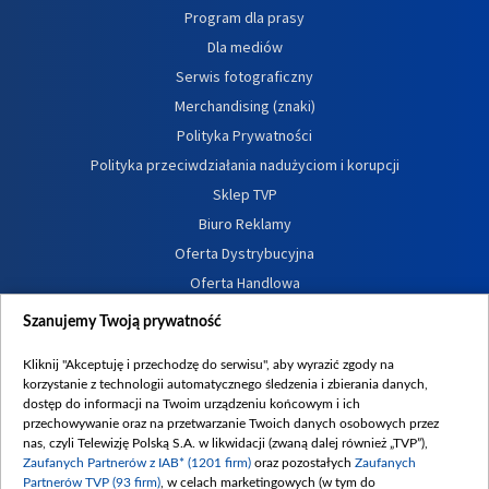
Program dla prasy
Dla mediów
Serwis fotograficzny
Merchandising (znaki)
Polityka Prywatności
Polityka przeciwdziałania nadużyciom i korupcji
Sklep TVP
Biuro Reklamy
Oferta Dystrybucyjna
Oferta Handlowa
Dostępność
Szanujemy Twoją prywatność
Moje zgody
Kliknij "Akceptuję i przechodzę do serwisu", aby wyrazić zgody na
Procedura zgłoszeń wewnętrznych
korzystanie z technologii automatycznego śledzenia i zbierania danych,
dostęp do informacji na Twoim urządzeniu końcowym i ich
przechowywanie oraz na przetwarzanie Twoich danych osobowych przez
nas, czyli Telewizję Polską S.A. w likwidacji (zwaną dalej również „TVP”),
Zaufanych Partnerów z IAB* (1201 firm)
oraz pozostałych
Zaufanych
Partnerów TVP (93 firm)
, w celach marketingowych (w tym do