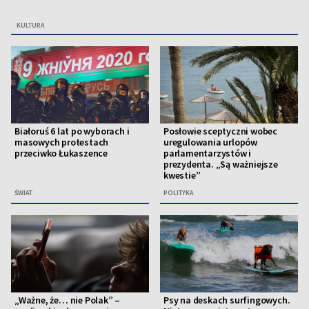
KULTURA
Białoruś 6 lat po wyborach i
Posłowie sceptyczni wobec
masowych protestach
uregulowania urlopów
przeciwko Łukaszence
parlamentarzystów i
prezydenta. „Są ważniejsze
kwestie”
ŚWIAT
POLITYKA
„Ważne, że… nie Polak” –
Psy na deskach surfingowych.