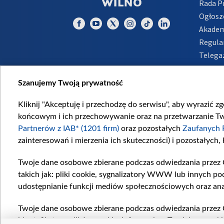
Rada 
Ogłosz
Akadem
Regula
Telega
Inform
Szanujemy Twoją prywatność
Kliknij "Akceptuję i przechodzę do serwisu", aby wyrazić z
końcowym i ich przechowywanie oraz na przetwarzanie Twoi
Partnerów z IAB* (1201 firm)
oraz pozostałych
Zaufanych 
zainteresowań i mierzenia ich skuteczności) i pozostałych,
Twoje dane osobowe zbierane podczas odwiedzania przez 
takich jak: pliki cookie, sygnalizatory WWW lub innych po
udostępnianie funkcji mediów społecznościowych oraz ana
Twoje dane osobowe zbierane podczas odwiedzania przez 
identyfikatory plików cookie, informacje o Twoich wyszuk