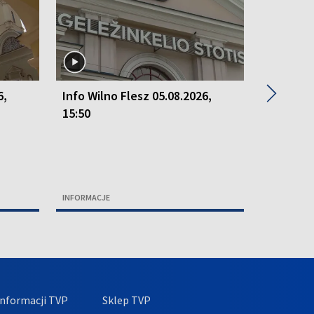
▶
6,
Info Wilno Flesz 05.08.2026,
Info Wil
15:50
15:50
INFORMACJE
INFORMACJ
nformacji TVP
Sklep TVP