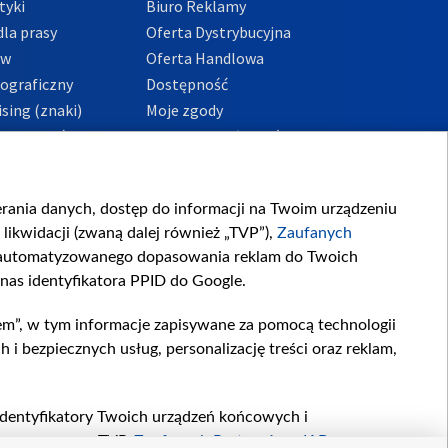
tyki
Biuro Reklamy
la prasy
Oferta Dystrybucyjna
ów
Oferta Handlowa
tograficzny
Dostępność
sing (znaki)
Moje zgody
Prywatności
Procedura zgłoszeń
wewnętrznych
przeciwdziałania
m i korupcji
ierania danych, dostęp do informacji na Twoim urządzeniu
likwidacji (zwaną dalej również „TVP”),
Zaufanych
zautomatyzowanego dopasowania reklam do Twoich
 nas identyfikatora PPID do Google.
em”, w tym informacje zapisywane za pomocą technologii
 bezpiecznych usług, personalizację treści oraz reklam,
, identyfikatory Twoich urządzeń końcowych i
twarzane przez TVP,
Zaufanych Partnerów z IAB
oraz