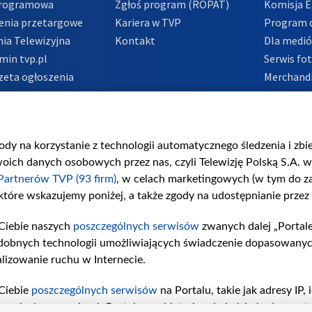
Programowa
Zgłoś program (ROPAT)
Komisja E
enia przetargowe
Kariera w TVP
Program d
ia Telewizyjna
Kontakt
Dla medi
min tvp.pl
Serwis fo
zeta ogłoszenia
Merchandi
acje o nadawcy
Polityka 
Polityka 
nadużycio
gody na korzystanie z technologii automatycznego śledzenia i zb
ch danych osobowych przez nas, czyli Telewizję Polską S.A. w 
Partnerów TVP (93 firm)
, w celach marketingowych (w tym do 
 które wskazujemy poniżej, a także zgody na udostępnianie przez
Ciebie naszych
poszczególnych serwisów
zwanych dalej „Portal
dobnych technologii umożliwiających świadczenie dopasowanych i
lizowanie ruchu w Internecie.
Ciebie
poszczególnych serwisów
na Portalu, takie jak adresy IP
iwaniach w serwisach Portalu czy historia odwiedzin będą prze