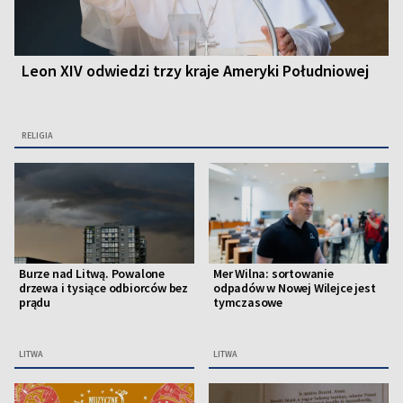
Leon XIV odwiedzi trzy kraje Ameryki Południowej
RELIGIA
Burze nad Litwą. Powalone
Mer Wilna: sortowanie
drzewa i tysiące odbiorców bez
odpadów w Nowej Wilejce jest
prądu
tymczasowe
LITWA
LITWA