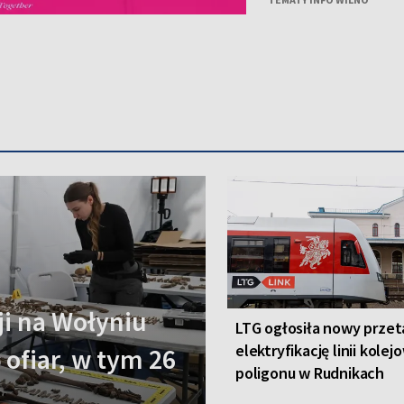
i na Wołyniu
LTG ogłosiła nowy przet
elektryfikację linii kolej
 ofiar, w tym 26
poligonu w Rudnikach