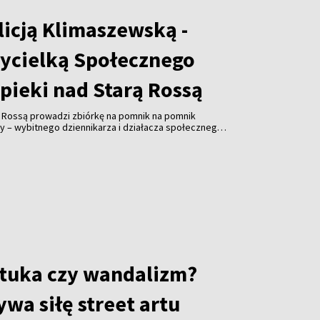
licją Klimaszewską -
ycielką Społecznego
pieki nad Starą Rossą
ą Rossą prowadzi zbiórkę na pomnik na pomnik
y – wybitnego dziennikarza i działacza społecznego.
ałożycielem Związku Polaków na Litwie, prezesem
ta Wilna ZPL, współzałożyciel Społecznego Komitetu
 Cmentarzem Bernardyńskim, Polskiej Sekcji
ej Wspólnocie Więźniów Politycznych i Zesłańców,
ika Adama Mickiewicza w Wilnie. Koszty realizacja
ro. Odsłonięcie inicjatorzy planują w listopadzie.
 wywiad z Alicją Klimaszewską, współzałożycielką i
cznego Komitetu Opieki nad Starą Rossą.
sztuka czy wandalizm?
wa siłę street artu