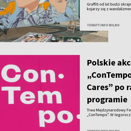
Graffiti od lat budzi skra
kojarzy się z wandalizm
uznanie na całym świecie 
Wilna?
TEMATY INFO WILNO
Polskie akc
„ConTempo
Cares” po 
programie
Trwa Międzynarodowy Fe
„ConTempo”. W tegorocznym programie nie zabrakło również polskich
akcentów. Po raz pierwsz
Agnieszką Brzezińską i 
„Who Cares”.
TEMATY INFO WILNO