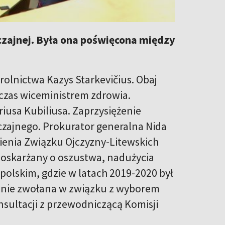
yczajnej. Była ona poświęcona między
rolnictwa Kazys Starkevičius. Obaj
hczas wiceministrem zdrowia.
iusa Kubiliusa. Zaprzysiężenie
zajnego. Prokurator generalna Nida
ienia Związku Ojczyzny-Litewskich
 oskarżany o oszustwa, nadużycia
lskim, gdzie w latach 2019-2020 był
stanie zwołana w związku z wyborem
onsultacji z przewodniczącą Komisji