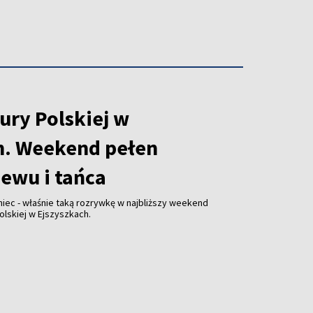
ury Polskiej w
h. Weekend pełen
iewu i tańca
niec - właśnie taką rozrywkę w najbliższy weekend
olskiej w Ejszyszkach.