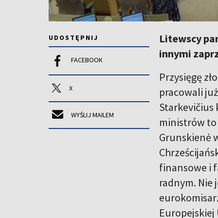
Litewscy par
UDOSTĘPNIJ
innymi zapr
FACEBOOK
Przysięgę zło
X
pracowali ju
Starkevičius
WYŚLIJ MAILEM
ministrów to
Grunskienė w
Chrześcijańs
finansowe i 
radnym. Nie 
eurokomisarza
Europejskiej