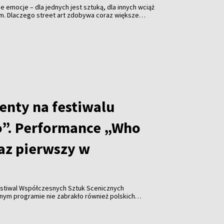
jne emocje – dla jednych jest sztuką, dla innych wciąż
em. Dlaczego street art zdobywa coraz większe
i jakie znaczenie ma festiwal „Meeting of Styles” dla
enty na festiwalu
”. Performance „Who
raz pierwszy w
stiwal Współczesnych Sztuk Scenicznych
y w historii wydarzenia pojawiła się współpraca z
Katarzyną Leszek, które zaprezentowały performance