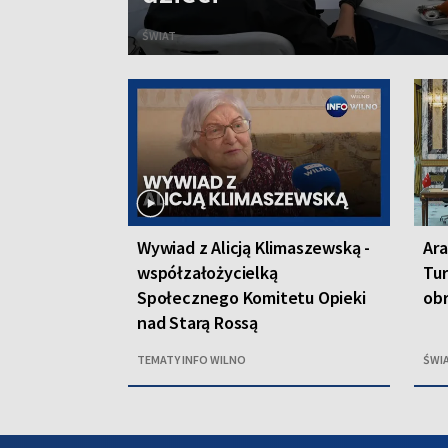
ŚWIAT
Wywiad z Alicją Klimaszewską -
Ara
współzałożycielką
Tur
Społecznego Komitetu Opieki
ob
nad Starą Rossą
TEMATY INFO WILNO
ŚWI