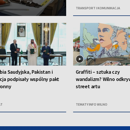
TRANSPORT I KOMUNIKACJA
bia Saudyjska, Pakistan i
Graffiti – sztuka czy
cja podpisały wspólny pakt
wandalizm? Wilno odkryw
ronny
street artu
AT
TEMATY INFO WILNO