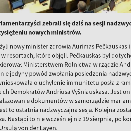
lamentarzyści zebrali się dziś na sesji nadzw
zysiężeniu nowych ministrów.
żyli nowy minister zdrowia Aurimas Pečkauskas i 
ż w resortach, które objęli. Pečkauskas był dotyc
 kierował Ministerstwem Rolnictwa w rządzie Andr
 nie jedyny powód zwołania posiedzenia nadzwyc
nioskowała o uchylenie immunitetu posła z ram
kich Demokratów Andriusa Vyšniauskasa. Jest on
fałszowanie dokumentów w samorządzie mariampo
jest to ostatnia nadzwyczajna sesja. Kolejna zo
. Nastąpi to nie wcześniej niż 19 sierpnia, po k
 Ursulą von der Layen.