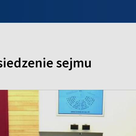
INFO WILNO
WILNO NA DZIEŃ DOBRY
PROGRAMY
ZGŁOŚ
iedzenie sejmu