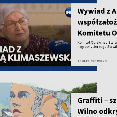
Wywiad z A
współzałoż
Komitetu O
Komitet Opieki nad Star
nagrobny Jerzego Surwił
Jeży Surwiło był współz
Zarządu Miejskiego mias
Opieki nad Starą Rossą i
TEMATY INFO WILNO
Zesłańców przy Wileński
patronował budowie pomn
projektu to 25 tysięcy eu
Uwadze państwa polecamy
pierwszą prezeską Społe
Graffiti – 
Wilno odkry