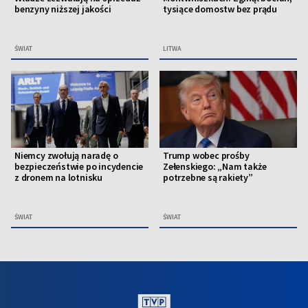
benzyny niższej jakości
tysiące domostw bez prądu
ŚWIAT
LITWA
Niemcy zwołują naradę o
Trump wobec prośby
bezpieczeństwie po incydencie
Zełenskiego: „Nam także
z dronem na lotnisku
potrzebne są rakiety”
ŚWIAT
ŚWIAT