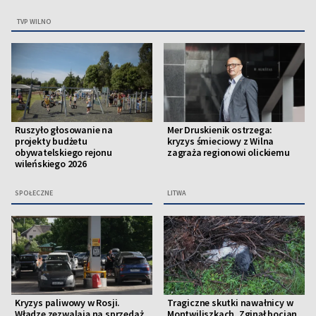
TVP WILNO
Ruszyło głosowanie na
Mer Druskienik ostrzega:
projekty budżetu
kryzys śmieciowy z Wilna
obywatelskiego rejonu
zagraża regionowi olickiemu
wileńskiego 2026
SPOŁECZNE
LITWA
Kryzys paliwowy w Rosji.
Tragiczne skutki nawałnicy w
Władze zezwalają na sprzedaż
Montwiliszkach. Zginął bocian,