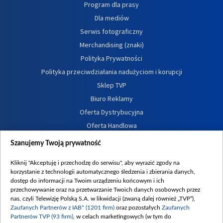
Program dla prasy
Dla mediów
Serwis fotograficzny
Merchandising (znaki)
Polityka Prywatności
Polityka przeciwdziałania nadużyciom i korupcji
Sklep TVP
Biuro Reklamy
Oferta Dystrybucyjna
Oferta Handlowa
Dostępność
Szanujemy Twoją prywatność
Moje zgody
Kliknij "Akceptuję i przechodzę do serwisu", aby wyrazić zgody na
Procedura zgłoszeń wewnętrznych
korzystanie z technologii automatycznego śledzenia i zbierania danych,
dostęp do informacji na Twoim urządzeniu końcowym i ich
przechowywanie oraz na przetwarzanie Twoich danych osobowych przez
nas, czyli Telewizję Polską S.A. w likwidacji (zwaną dalej również „TVP”),
Zaufanych Partnerów z IAB* (1201 firm)
oraz pozostałych
Zaufanych
Partnerów TVP (93 firm)
, w celach marketingowych (w tym do