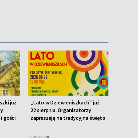
zki już
„Lato w Dziewieniszkach” już
zy
22 sierpnia. Organizatorzy
i gości
zapraszają na tradycyjne święto
SPOŁECZNE