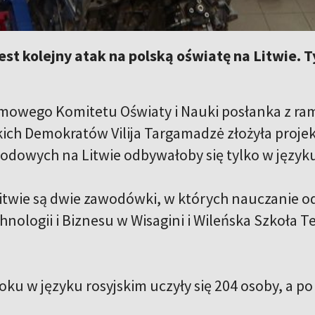
st kolejny atak na polską oświatę na Litwie. 
jmowego Komitetu Oświaty i Nauki posłanka z ra
kich Demokratów Vilija Targamadzė złożyła projek
odowych na Litwie odbywałoby się tylko w języku
itwie są dwie zawodówki, w których nauczanie odb
ologii i Biznesu w Wisagini i Wileńska Szkoła Te
ku w języku rosyjskim uczyły się 204 osoby, a po 