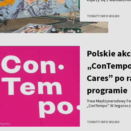
uznanie na całym świecie 
Wilna?
TEMATY INFO WILNO
Polskie akc
„ConTempo
Cares” po 
programie
Trwa Międzynarodowy Fe
„ConTempo”. W tegorocznym programie nie zabrakło również polskich
akcentów. Po raz pierwsz
Agnieszką Brzezińską i 
„Who Cares”.
TEMATY INFO WILNO