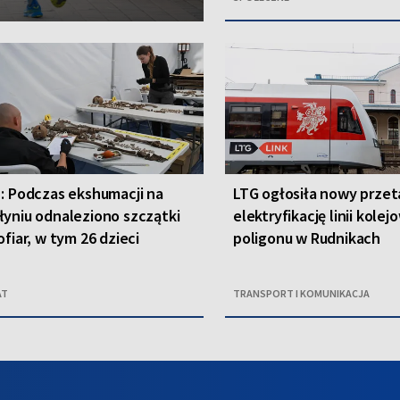
: Podczas ekshumacji na
LTG ogłosiła nowy przet
yniu odnaleziono szczątki
elektryfikację linii kolej
ofiar, w tym 26 dzieci
poligonu w Rudnikach
AT
TRANSPORT I KOMUNIKACJA