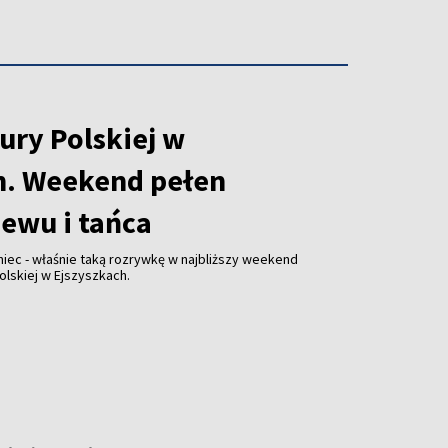
ury Polskiej w
h. Weekend pełen
iewu i tańca
niec - właśnie taką rozrywkę w najbliższy weekend
olskiej w Ejszyszkach.