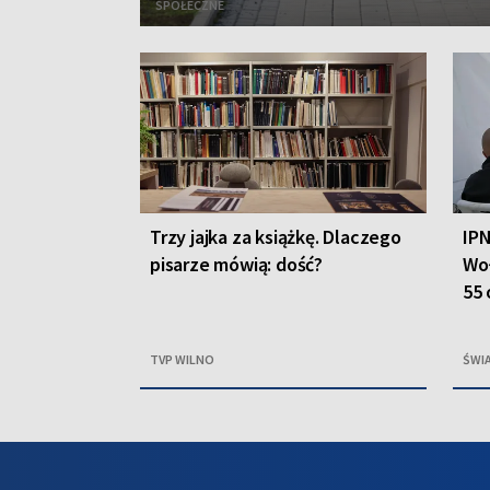
SPOŁECZNE
Trzy jajka za książkę. Dlaczego
IPN
pisarze mówią: dość?
Woł
55 
TVP WILNO
ŚWI