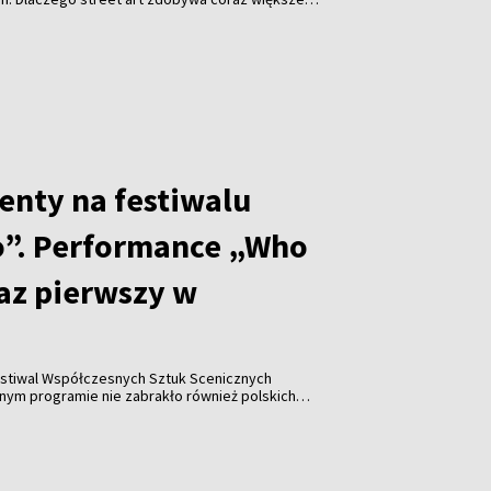
i jakie znaczenie ma festiwal „Meeting of Styles” dla
enty na festiwalu
”. Performance „Who
raz pierwszy w
stiwal Współczesnych Sztuk Scenicznych
y w historii wydarzenia pojawiła się współpraca z
Katarzyną Leszek, które zaprezentowały performance