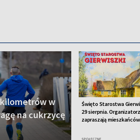
 kilometrów w
Święto Starostwa Gierwis
29 sierpnia. Organizator
wagę na cukrzycę
zapraszają mieszkańców 
SPOŁECZNE