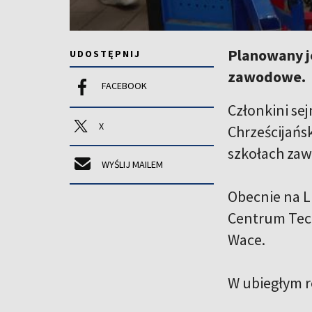
Planowany je
UDOSTĘPNIJ
zawodowe.
FACEBOOK
Członkini se
X
Chrześcijańs
szkołach zaw
WYŚLIJ MAILEM
Obecnie na L
Centrum Techn
Wace.
W ubiegłym ro