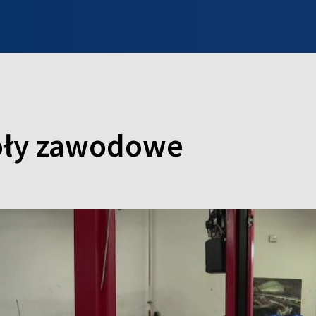
INFO WILNO
WILNO NA DZIEŃ DOBRY
PROGRAMY
ZGŁOŚ
koły zawodowe