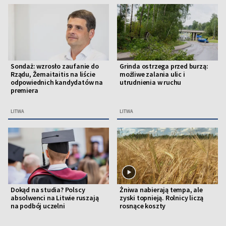
Sondaż: wzrosło zaufanie do
Grinda ostrzega przed burzą:
Rządu, Žemaitaitis na liście
możliwe zalania ulic i
odpowiednich kandydatów na
utrudnienia w ruchu
premiera
LITWA
LITWA
Dokąd na studia? Polscy
Żniwa nabierają tempa, ale
absolwenci na Litwie ruszają
zyski topnieją. Rolnicy liczą
na podbój uczelni
rosnące koszty