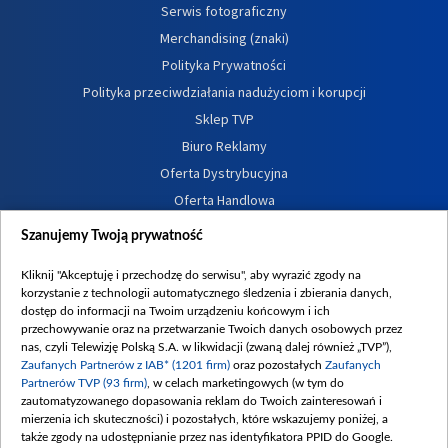
Serwis fotograficzny
Merchandising (znaki)
Polityka Prywatności
Polityka przeciwdziałania nadużyciom i korupcji
Sklep TVP
Biuro Reklamy
Oferta Dystrybucyjna
Oferta Handlowa
Dostępność
Szanujemy Twoją prywatność
Moje zgody
Kliknij "Akceptuję i przechodzę do serwisu", aby wyrazić zgody na
Procedura zgłoszeń wewnętrznych
korzystanie z technologii automatycznego śledzenia i zbierania danych,
dostęp do informacji na Twoim urządzeniu końcowym i ich
przechowywanie oraz na przetwarzanie Twoich danych osobowych przez
nas, czyli Telewizję Polską S.A. w likwidacji (zwaną dalej również „TVP”),
Zaufanych Partnerów z IAB* (1201 firm)
oraz pozostałych
Zaufanych
Partnerów TVP (93 firm)
, w celach marketingowych (w tym do
zautomatyzowanego dopasowania reklam do Twoich zainteresowań i
mierzenia ich skuteczności) i pozostałych, które wskazujemy poniżej, a
także zgody na udostępnianie przez nas identyfikatora PPID do Google.