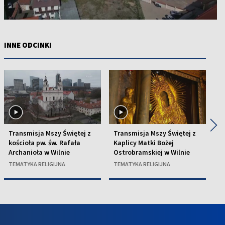
INNE ODCINKI
◀
▶
Transmisja Mszy Świętej z
Transmisja Mszy Świętej z
T
kościoła pw. św. Rafała
Kaplicy Matki Bożej
ko
Archanioła w Wilnie
Ostrobramskiej w Wilnie
w 
TEMATYKA RELIGIJNA
TEMATYKA RELIGIJNA
TE