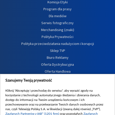
Komisja Etyki
Program dla prasy
Dla mediów
Serwis fotograficzny
Merchandising (znaki)
Polityka Prywatności
Polityka przeciwdziałania nadużyciom i korupcji
Sklep TVP
Biuro Reklamy
Oferta Dystrybucyjna
Oferta Handlowa
Dostępność
Szanujemy Twoją prywatność
Moje zgody
Kliknij "Akceptuję i przechodzę do serwisu", aby wyrazić zgody na
Procedura zgłoszeń wewnętrznych
korzystanie z technologii automatycznego śledzenia i zbierania danych,
dostęp do informacji na Twoim urządzeniu końcowym i ich
przechowywanie oraz na przetwarzanie Twoich danych osobowych przez
nas, czyli Telewizję Polską S.A. w likwidacji (zwaną dalej również „TVP”),
Zaufanych Partnerów z IAB* (1201 firm)
oraz pozostałych
Zaufanych