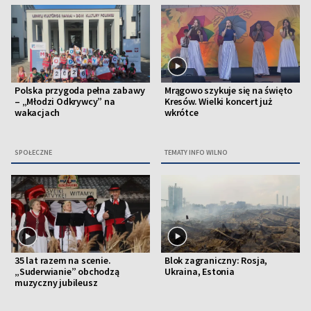
Polska przygoda pełna zabawy
Mrągowo szykuje się na święto
– „Młodzi Odkrywcy” na
Kresów. Wielki koncert już
wakacjach
wkrótce
SPOŁECZNE
TEMATY INFO WILNO
35 lat razem na scenie.
Blok zagraniczny: Rosja,
„Suderwianie” obchodzą
Ukraina, Estonia
muzyczny jubileusz