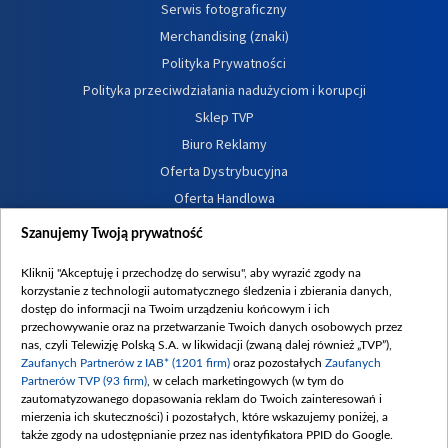
Serwis fotograficzny
Merchandising (znaki)
Polityka Prywatności
Polityka przeciwdziałania nadużyciom i korupcji
Sklep TVP
Biuro Reklamy
Oferta Dystrybucyjna
Oferta Handlowa
Dostępność
Szanujemy Twoją prywatność
Moje zgody
Kliknij "Akceptuję i przechodzę do serwisu", aby wyrazić zgody na
Procedura zgłoszeń wewnętrznych
korzystanie z technologii automatycznego śledzenia i zbierania danych,
dostęp do informacji na Twoim urządzeniu końcowym i ich
przechowywanie oraz na przetwarzanie Twoich danych osobowych przez
nas, czyli Telewizję Polską S.A. w likwidacji (zwaną dalej również „TVP”),
Zaufanych Partnerów z IAB* (1201 firm)
oraz pozostałych
Zaufanych
Partnerów TVP (93 firm)
, w celach marketingowych (w tym do
zautomatyzowanego dopasowania reklam do Twoich zainteresowań i
mierzenia ich skuteczności) i pozostałych, które wskazujemy poniżej, a
także zgody na udostępnianie przez nas identyfikatora PPID do Google.