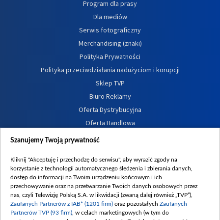
Program dla prasy
Dla mediów
Serwis fotograficzny
Merchandising (znaki)
Polityka Prywatności
Polityka przeciwdziałania nadużyciom i korupcji
Sklep TVP
Biuro Reklamy
Oferta Dystrybucyjna
Oferta Handlowa
Dostępność
Szanujemy Twoją prywatność
Moje zgody
Kliknij "Akceptuję i przechodzę do serwisu", aby wyrazić zgody na
Procedura zgłoszeń wewnętrznych
korzystanie z technologii automatycznego śledzenia i zbierania danych,
dostęp do informacji na Twoim urządzeniu końcowym i ich
przechowywanie oraz na przetwarzanie Twoich danych osobowych przez
nas, czyli Telewizję Polską S.A. w likwidacji (zwaną dalej również „TVP”),
Zaufanych Partnerów z IAB* (1201 firm)
oraz pozostałych
Zaufanych
Partnerów TVP (93 firm)
, w celach marketingowych (w tym do