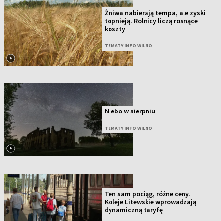
Żniwa nabierają tempa, ale zyski
topnieją. Rolnicy liczą rosnące
koszty
TEMATY INFO WILNO
Niebo w sierpniu
TEMATY INFO WILNO
Ten sam pociąg, różne ceny.
Koleje Litewskie wprowadzają
dynamiczną taryfę