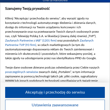
Oferta Handlowa
Dostępność
Szanujemy Twoją prywatność
Moje zgody
Kliknij "Akceptuję i przechodzę do serwisu", aby wyrazić zgody na
Procedura zgłoszeń wewnętrznych
korzystanie z technologii automatycznego śledzenia i zbierania danych,
dostęp do informacji na Twoim urządzeniu końcowym i ich
przechowywanie oraz na przetwarzanie Twoich danych osobowych przez
nas, czyli Telewizję Polską S.A. w likwidacji (zwaną dalej również „TVP”),
Zaufanych Partnerów z IAB* (1201 firm)
oraz pozostałych
Zaufanych
Partnerów TVP (93 firm)
, w celach marketingowych (w tym do
zautomatyzowanego dopasowania reklam do Twoich zainteresowań i
mierzenia ich skuteczności) i pozostałych, które wskazujemy poniżej, a
także zgody na udostępnianie przez nas identyfikatora PPID do Google.
Twoje dane osobowe zbierane podczas odwiedzania przez Ciebie naszych
poszczególnych serwisów
zwanych dalej „Portalem”, w tym informacje
zapisywane za pomocą technologii takich jak: pliki cookie, sygnalizatory
WWW lub innych podobnych technologii umożliwiających świadczenie
dopasowanych i bezpiecznych usług, personalizację treści oraz reklam,
udostępnianie funkcji mediów społecznościowych oraz analizowanie ruchu
Akceptuję i przechodzę do serwisu
w Internecie.
Twoje dane osobowe zbierane podczas odwiedzania przez Ciebie
Ustawienia zaawansowane
poszczególnych serwisów
na Portalu, takie jak adresy IP, identyfikatory