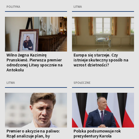
POLITYKA
LITWA
Wilno żegna Kazimirę
Europa się starzeje. Czy
Prunskienė. Pierwsza premier
istnieje skuteczny sposób na
odrodzonej Litwy spocznie na
wzrost dzietności?
Antokolu
LITWA
SPOŁECZNE
Premier o akcyzie na paliwo:
Polska podsumowuje rok
Rząd analizuje plan, by
prezydentury Karola