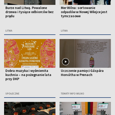
Burze nad Litwą. Powalone
Mer Wilna: sortowanie
drzewa i tysiące odbiorców bez
odpadów w Nowej Wilejce jest
prądu
tymczasowe
LITWA
LITWA
Dobra muzyka i wyśmienita
Uczczenie pamięci Gáspára
kuchnia – na pożegnanie lata
Horvátha w Prenach
przy DKP
SPOŁECZNE
TEMATY INFO WILNO