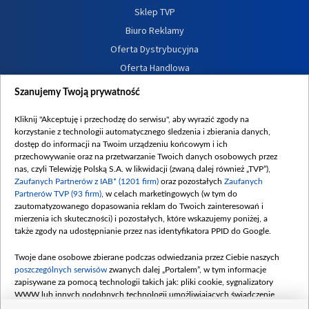
Sklep TVP
Biuro Reklamy
Oferta Dystrybucyjna
Oferta Handlowa
Dostępność
Szanujemy Twoją prywatność
Moje zgody
Kliknij "Akceptuję i przechodzę do serwisu", aby wyrazić zgody na
Procedura zgłoszeń wewnętrznych
korzystanie z technologii automatycznego śledzenia i zbierania danych,
dostęp do informacji na Twoim urządzeniu końcowym i ich
przechowywanie oraz na przetwarzanie Twoich danych osobowych przez
nas, czyli Telewizję Polską S.A. w likwidacji (zwaną dalej również „TVP”),
Zaufanych Partnerów z IAB* (1201 firm)
oraz pozostałych
Zaufanych
Partnerów TVP (93 firm)
, w celach marketingowych (w tym do
zautomatyzowanego dopasowania reklam do Twoich zainteresowań i
mierzenia ich skuteczności) i pozostałych, które wskazujemy poniżej, a
także zgody na udostępnianie przez nas identyfikatora PPID do Google.
Twoje dane osobowe zbierane podczas odwiedzania przez Ciebie naszych
poszczególnych serwisów
zwanych dalej „Portalem”, w tym informacje
zapisywane za pomocą technologii takich jak: pliki cookie, sygnalizatory
WWW lub innych podobnych technologii umożliwiających świadczenie
dopasowanych i bezpiecznych usług, personalizację treści oraz reklam,