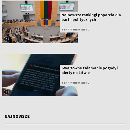
Najnowsze rankingi poparcia dla
partii politycznych
TEMATY INFO WILNO
Gwałtowne załamanie pogody i
alerty na Litwie
TEMATY INFO WILNO
NAJNOWSZE