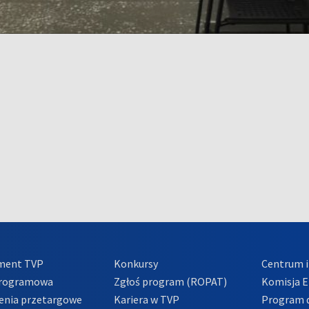
ment TVP
Konkursy
Centrum i
Programowa
Zgłoś program (ROPAT)
Komisja E
enia przetargowe
Kariera w TVP
Program d