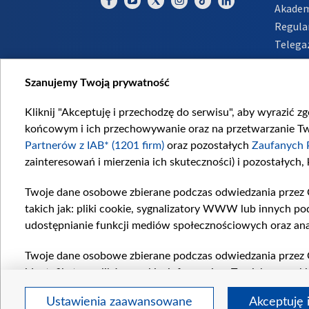
Akadem
Regula
Telega
Inform
Szanujemy Twoją prywatność
Kliknij "Akceptuję i przechodzę do serwisu", aby wyrazić z
końcowym i ich przechowywanie oraz na przetwarzanie Twoi
Partnerów z IAB* (1201 firm)
oraz pozostałych
Zaufanych 
zainteresowań i mierzenia ich skuteczności) i pozostałych,
Twoje dane osobowe zbierane podczas odwiedzania przez 
takich jak: pliki cookie, sygnalizatory WWW lub innych po
udostępnianie funkcji mediów społecznościowych oraz ana
Twoje dane osobowe zbierane podczas odwiedzania przez 
identyfikatory plików cookie, informacje o Twoich wyszuk
pozostałych
Zaufanych Partnerów TVP
dla realizacji nas
Ustawienia zaawansowane
Akceptuję 
wyboru spersonalizowanych reklam, tworzenia profilu sper