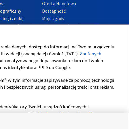
ów
Oferta Handlowa
tograficzny
Dostępność
sing (znaki)
Moje zgody
Prywatności
Procedura zgłoszeń
wewnętrznych
przeciwdziałania
m i korupcji
ierania danych, dostęp do informacji na Twoim urządzeniu
likwidacji (zwaną dalej również „TVP”),
Zaufanych
zautomatyzowanego dopasowania reklam do Twoich
 nas identyfikatora PPID do Google.
em”, w tym informacje zapisywane za pomocą technologii
 bezpiecznych usług, personalizację treści oraz reklam,
, identyfikatory Twoich urządzeń końcowych i
twarzane przez TVP,
Zaufanych Partnerów z IAB
oraz
zeniu lub dostęp do nich, wyboru podstawowych reklam,
reści, wyboru spersonalizowanych treści, pomiaru