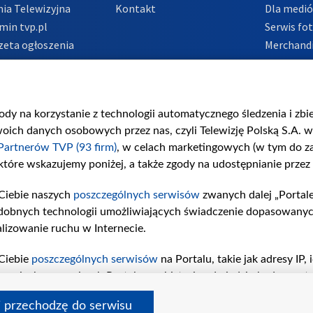
ia Telewizyjna
Kontakt
Dla medi
min tvp.pl
Serwis fo
zeta ogłoszenia
Merchandi
acje o nadawcy
Polityka 
Polityka 
nadużycio
gody na korzystanie z technologii automatycznego śledzenia i zb
ch danych osobowych przez nas, czyli Telewizję Polską S.A. w 
Partnerów TVP (93 firm)
, w celach marketingowych (w tym do 
 które wskazujemy poniżej, a także zgody na udostępnianie przez
Ciebie naszych
poszczególnych serwisów
zwanych dalej „Portal
dobnych technologii umożliwiających świadczenie dopasowanych i
lizowanie ruchu w Internecie.
Ciebie
poszczególnych serwisów
na Portalu, takie jak adresy IP
iwaniach w serwisach Portalu czy historia odwiedzin będą prze
tępujących celów i funkcji: przechowywania informacji na urząd
i przechodzę do serwisu
sonalizowanych reklam, tworzenia profilu spersonalizowanych t