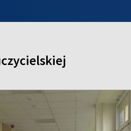
INFO WILNO
WILNO NA DZIEŃ DOBRY
PROGRAMY
ZGŁOŚ
czycielskiej