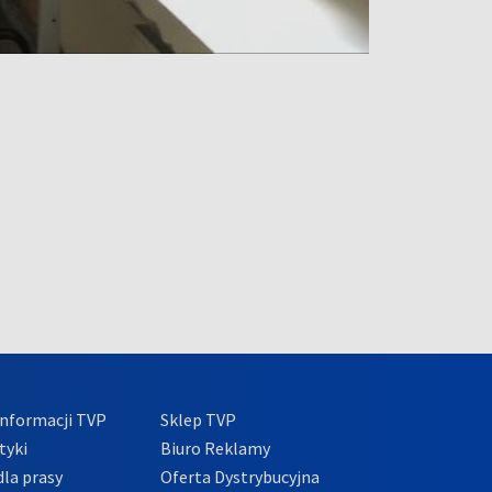
nformacji TVP
Sklep TVP
tyki
Biuro Reklamy
la prasy
Oferta Dystrybucyjna