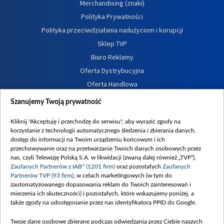
Merchandising (znaki)
Polityka Prywatności
Polityka przeciwdziałania nadużyciom i korupcji
Sklep TVP
Biuro Reklamy
Oferta Dystrybucyjna
Oferta Handlowa
Dostępność
Szanujemy Twoją prywatność
Moje zgody
Kliknij "Akceptuję i przechodzę do serwisu", aby wyrazić zgody na
Procedura zgłoszeń wewnętrznych
korzystanie z technologii automatycznego śledzenia i zbierania danych,
dostęp do informacji na Twoim urządzeniu końcowym i ich
przechowywanie oraz na przetwarzanie Twoich danych osobowych przez
nas, czyli Telewizję Polską S.A. w likwidacji (zwaną dalej również „TVP”),
Zaufanych Partnerów z IAB* (1201 firm)
oraz pozostałych
Zaufanych
Partnerów TVP (93 firm)
, w celach marketingowych (w tym do
zautomatyzowanego dopasowania reklam do Twoich zainteresowań i
mierzenia ich skuteczności) i pozostałych, które wskazujemy poniżej, a
także zgody na udostępnianie przez nas identyfikatora PPID do Google.
Twoje dane osobowe zbierane podczas odwiedzania przez Ciebie naszych