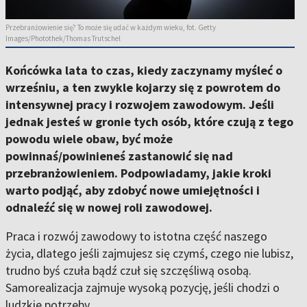
Przebranżowienie się? To może się udać w każdym wieku, fot. Getty
Images/Photothek/Thomas Trutschel
Końcówka lata to czas, kiedy zaczynamy myśleć o
wrześniu, a ten zwykle kojarzy się z powrotem do
intensywnej pracy i rozwojem zawodowym. Jeśli
jednak jesteś w gronie tych osób, które czują z tego
powodu wiele obaw, być może
powinnaś/powinieneś zastanowić się nad
przebranżowieniem. Podpowiadamy, jakie kroki
warto podjąć, aby zdobyć nowe umiejętności i
odnaleźć się w nowej roli zawodowej.
Praca i rozwój zawodowy to istotna część naszego
życia, dlatego jeśli zajmujesz się czymś, czego nie lubisz,
trudno byś czuła bądź czuł się szczęśliwą osobą.
Samorealizacja zajmuje wysoką pozycję, jeśli chodzi o
ludzkie potrzeby.