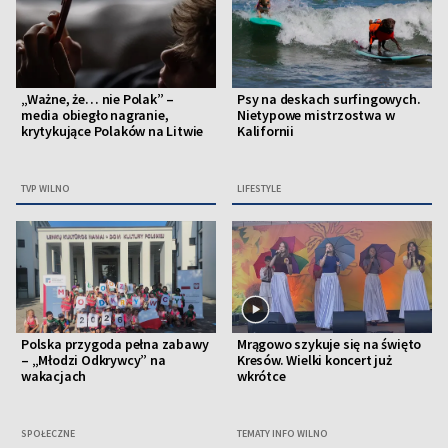
„Ważne, że… nie Polak” –
Psy na deskach surfingowych.
media obiegło nagranie,
Nietypowe mistrzostwa w
krytykujące Polaków na Litwie
Kalifornii
TVP WILNO
LIFESTYLE
Polska przygoda pełna zabawy
Mrągowo szykuje się na święto
– „Młodzi Odkrywcy” na
Kresów. Wielki koncert już
wakacjach
wkrótce
SPOŁECZNE
TEMATY INFO WILNO