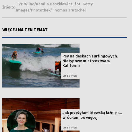
TVP Wilno/Kamila Daszkiewicz, fot. Getty
źródło:
Images/Photothek/Thomas Trutschel
WIĘCEJ NA TEN TEMAT
Psy na deskach surfingowych.
Nietypowe mistrzostwa w
Kalifornii
LIFESTYLE
Jak przeżyłam litewską łaźnię i...
wróciłam po więcej
LIFESTYLE