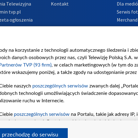
ia Telewizyjna
Kontakt
Dla medi
min tvp.pl
Serwis fo
zeta ogłoszenia
Merchandi
acje o nadawcy
Polityka 
Polityka 
nadużycio
gody na korzystanie z technologii automatycznego śledzenia i zb
ch danych osobowych przez nas, czyli Telewizję Polską S.A. w 
Partnerów TVP (93 firm)
, w celach marketingowych (w tym do 
 które wskazujemy poniżej, a także zgody na udostępnianie przez
Ciebie naszych
poszczególnych serwisów
zwanych dalej „Portal
dobnych technologii umożliwiających świadczenie dopasowanych i
lizowanie ruchu w Internecie.
Ciebie
poszczególnych serwisów
na Portalu, takie jak adresy IP
iwaniach w serwisach Portalu czy historia odwiedzin będą prze
tępujących celów i funkcji: przechowywania informacji na urząd
i przechodzę do serwisu
sonalizowanych reklam, tworzenia profilu spersonalizowanych t