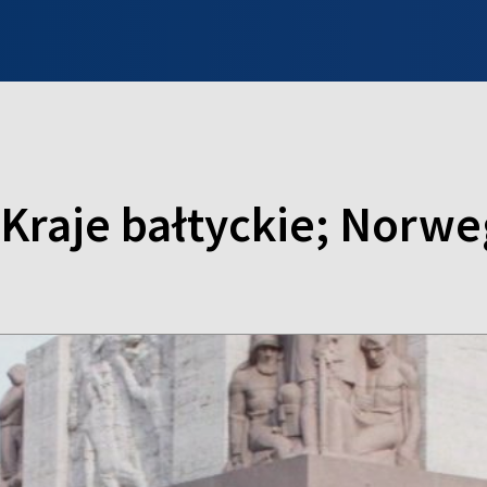
INFO WILNO
WILNO NA DZIEŃ DOBRY
PROGRAMY
ZGŁOŚ
 Kraje bałtyckie; Norwe