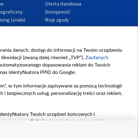
ów
Oferta Handlowa
tograficzny
Dostępność
sing (znaki)
Moje zgody
Prywatności
Procedura zgłoszeń
wewnętrznych
przeciwdziałania
m i korupcji
ierania danych, dostęp do informacji na Twoim urządzeniu
likwidacji (zwaną dalej również „TVP”),
Zaufanych
zautomatyzowanego dopasowania reklam do Twoich
 nas identyfikatora PPID do Google.
em”, w tym informacje zapisywane za pomocą technologii
 bezpiecznych usług, personalizację treści oraz reklam,
, identyfikatory Twoich urządzeń końcowych i
twarzane przez TVP,
Zaufanych Partnerów z IAB
oraz
zeniu lub dostęp do nich, wyboru podstawowych reklam,
reści, wyboru spersonalizowanych treści, pomiaru