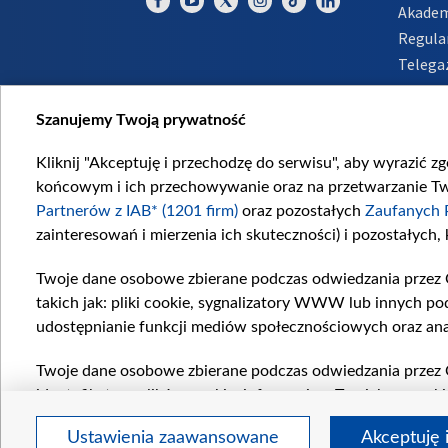
Akadem
Regula
Telega
Inform
Szanujemy Twoją prywatność
Kliknij "Akceptuję i przechodzę do serwisu", aby wyrazić z
końcowym i ich przechowywanie oraz na przetwarzanie Twoi
Partnerów z IAB* (1201 firm)
oraz pozostałych
Zaufanych 
zainteresowań i mierzenia ich skuteczności) i pozostałych,
Twoje dane osobowe zbierane podczas odwiedzania przez 
takich jak: pliki cookie, sygnalizatory WWW lub innych po
udostępnianie funkcji mediów społecznościowych oraz ana
Twoje dane osobowe zbierane podczas odwiedzania przez 
identyfikatory plików cookie, informacje o Twoich wyszuk
pozostałych
Zaufanych Partnerów TVP
dla realizacji nas
Ustawienia zaawansowane
Akceptuję 
wyboru spersonalizowanych reklam, tworzenia profilu sper