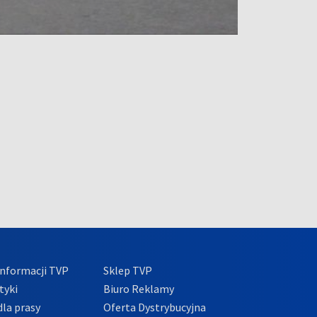
nformacji TVP
Sklep TVP
tyki
Biuro Reklamy
la prasy
Oferta Dystrybucyjna