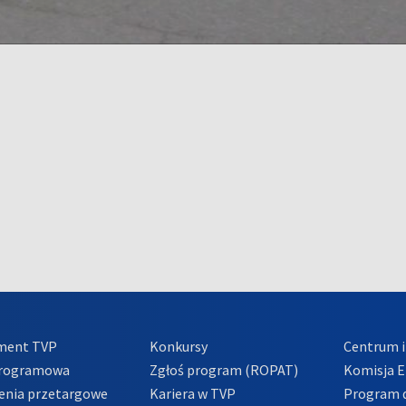
ment TVP
Konkursy
Centrum i
Programowa
Zgłoś program (ROPAT)
Komisja E
enia przetargowe
Kariera w TVP
Program d