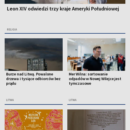
Leon XIV odwiedzi trzy kraje Ameryki Południowej
RELIGIA
Burze nad Litwą. Powalone
Mer Wilna: sortowanie
drzewa i tysiące odbiorców bez
odpadów w Nowej Wilejce jest
prądu
tymczasowe
LITWA
LITWA