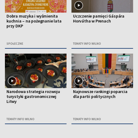
Dobra muzyka i wyśmienita
Uczczenie pamięci Gáspára
kuchnia – na pożegnanie lata
Horvátha w Prenach
przy DKP
SPOŁECZNE
TEMATY INFO WILNO
Narodowa strategia rozwoju
Najnowsze rankingi poparcia
turystyki gastronomicznej
dla partii politycznych
Litwy
TEMATY INFO WILNO
TEMATY INFO WILNO