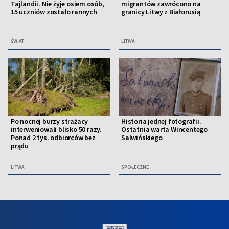
Tajlandii. Nie żyje osiem osób,
migrantów zawrócono na
15 uczniów zostało rannych
granicy Litwy z Białorusią
ŚWIAT
LITWA
Po nocnej burzy strażacy
Historia jednej fotografii.
interweniowali blisko 50 razy.
Ostatnia warta Wincentego
Ponad 2 tys. odbiorców bez
Salwińskiego
prądu
LITWA
SPOŁECZNE