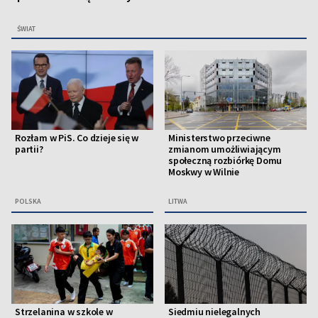
ŚWIAT
Rozłam w PiS. Co dzieje się w
Ministerstwo przeciwne
partii?
zmianom umożliwiającym
społeczną rozbiórkę Domu
Moskwy w Wilnie
POLSKA
LITWA
Strzelanina w szkole w
Siedmiu nielegalnych