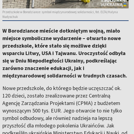
Przedszkole w Borodziance: symbol międzynarodowej solidarności, fot. ELTA/Halyna
Nudyschuk
W Borodziance mieście dotkniętym wojną, miało
miejsce symboliczne wydarzenie – otwarto nowe
przedszkole, które stało się możliwe dzięki
wsparciu Litwy, USA i Tajwanu. Uroczystość odbyła
się w Dniu Niepodległości Ukrainy, podkreślając
zarówno znaczenie edukacji, jak i
międzynarodowej solidarności w trudnych czasach.
Nowe przedszkole, do którego będzie uczęszczać ok.
120 dzieci, zostało zrealizowane przez Centralną
Agencję Zarządzania Projektami (CPMA) z budżetem
wynoszącym 500 tys. EUR. Jego otwarcie to nie tylko
symbol odbudowy, ale również nadzieja na lepszą
przyszłość dla młodego pokolenia Ukraińców. Jak
podkreśliło ukraińskie Ministerstwo Edukacji i Nauki, od