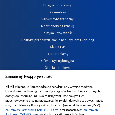
Program dla prasy
Dla mediów
Serwis fotograficzny
Merchandising (znaki)
Polityka Prywatności
Polityka przeciwdziałania nadużyciom i korupcji
Sklep TVP
Biuro Reklamy
Oferta Dystrybucyjna
Oferta Handlowa
Dostępność
Szanujemy Twoją prywatność
Moje zgody
Kliknij "Akceptuję i przechodzę do serwisu", aby wyrazić zgody na
Procedura zgłoszeń wewnętrznych
korzystanie z technologii automatycznego śledzenia i zbierania danych,
dostęp do informacji na Twoim urządzeniu końcowym i ich
przechowywanie oraz na przetwarzanie Twoich danych osobowych przez
nas, czyli Telewizję Polską S.A. w likwidacji (zwaną dalej również „TVP”),
Zaufanych Partnerów z IAB* (1201 firm)
oraz pozostałych
Zaufanych
Partnerów TVP (93 firm)
, w celach marketingowych (w tym do