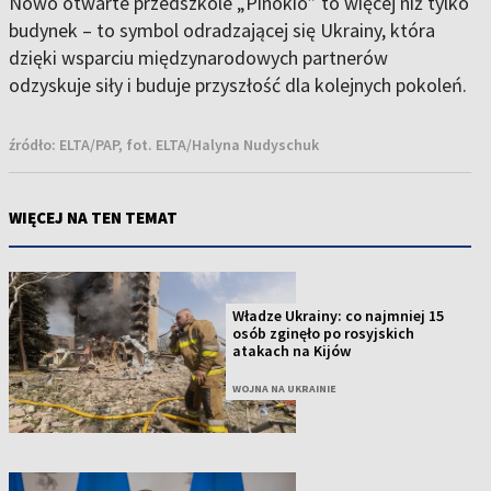
Nowo otwarte przedszkole „Pinokio” to więcej niż tylko
budynek – to symbol odradzającej się Ukrainy, która
dzięki wsparciu międzynarodowych partnerów
odzyskuje siły i buduje przyszłość dla kolejnych pokoleń.
źródło:
ELTA/PAP, fot. ELTA/Halyna Nudyschuk
WIĘCEJ NA TEN TEMAT
Władze Ukrainy: co najmniej 15
osób zginęło po rosyjskich
atakach na Kijów
WOJNA NA UKRAINIE