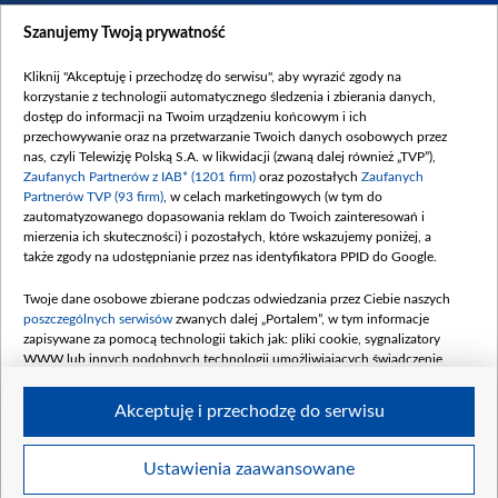
Dostępność
Szanujemy Twoją prywatność
Moje zgody
Kliknij "Akceptuję i przechodzę do serwisu", aby wyrazić zgody na
Procedura zgłoszeń wewnętrznych
korzystanie z technologii automatycznego śledzenia i zbierania danych,
dostęp do informacji na Twoim urządzeniu końcowym i ich
przechowywanie oraz na przetwarzanie Twoich danych osobowych przez
nas, czyli Telewizję Polską S.A. w likwidacji (zwaną dalej również „TVP”),
Zaufanych Partnerów z IAB* (1201 firm)
oraz pozostałych
Zaufanych
Partnerów TVP (93 firm)
, w celach marketingowych (w tym do
zautomatyzowanego dopasowania reklam do Twoich zainteresowań i
mierzenia ich skuteczności) i pozostałych, które wskazujemy poniżej, a
także zgody na udostępnianie przez nas identyfikatora PPID do Google.
Twoje dane osobowe zbierane podczas odwiedzania przez Ciebie naszych
poszczególnych serwisów
zwanych dalej „Portalem”, w tym informacje
zapisywane za pomocą technologii takich jak: pliki cookie, sygnalizatory
WWW lub innych podobnych technologii umożliwiających świadczenie
dopasowanych i bezpiecznych usług, personalizację treści oraz reklam,
udostępnianie funkcji mediów społecznościowych oraz analizowanie ruchu
Akceptuję i przechodzę do serwisu
w Internecie.
Twoje dane osobowe zbierane podczas odwiedzania przez Ciebie
Ustawienia zaawansowane
poszczególnych serwisów
na Portalu, takie jak adresy IP, identyfikatory